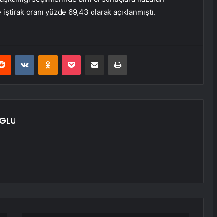
iştirak oranı yüzde 69,43 olarak açıklanmıştı.
erest
Reddit
VKontakte
Odnoklassniki
Pocket
E-Posta ile paylaş
Yazdır
GLU