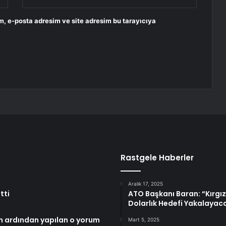
m, e-posta adresim ve site adresim bu tarayıcıya
Rastgele Haberler
Aralık 17, 2025
tti
ATO Başkanı Baran: “Kırgız
Dolarlık Hedefi Yakalayac
ın ardından yapılan o yorum
Mart 5, 2025