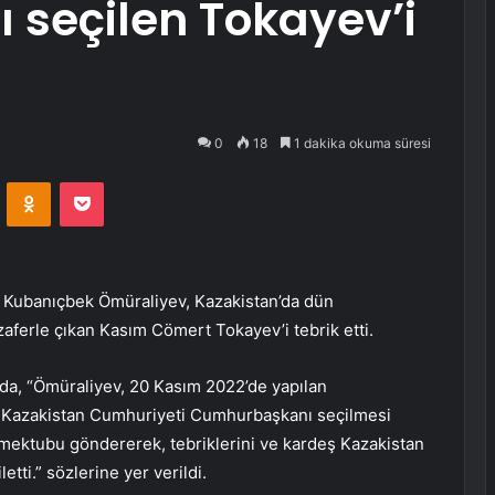
seçilen Tokayev’i
0
18
1 dakika okuma süresi
VKontakte
Odnoklassniki
Pocket
ri Kubanıçbek Ömüraliyev, Kazakistan’da dün
ferle çıkan Kasım Cömert Tokayev’i tebrik etti.
ada, “Ömüraliyev, 20 Kasım 2022’de yapılan
 Kazakistan Cumhuriyeti Cumhurbaşkanı seçilmesi
 mektubu göndererek, tebriklerini ve kardeş Kazakistan
letti.” sözlerine yer verildi.