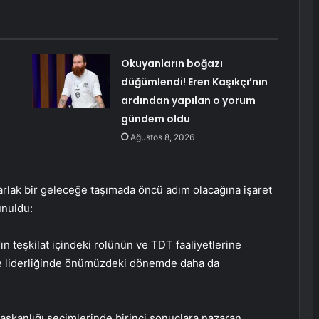
Okuyanların boğazı
düğümlendi! Eren Kaşıkçı’nın
ardından yapılan o yorum
gündem oldu
Ağustos 8, 2026
arlak bir geleceğe taşımada öncü adım olacağına işaret
unuldu:
n teşkilat içindeki rolünün ve TDT faaliyetlerine
lge liderliğinde önümüzdeki dönemde daha da
şkanlığı seçimlerinde birinci sonuçlara nazaran