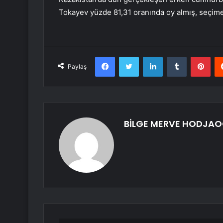
Tokayev yüzde 81,31 oranında oy almış, seçime 
Facebook
Twitter
LinkedIn
Tumblr
Pint
Paylaş
BİLGE MERVE HODJAO