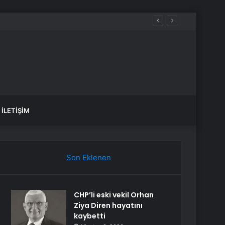
ündem oldu
İLETIŞIM
Son Eklenen
CHP’li eski vekil Orhan
Ziya Diren hayatını
kaybetti