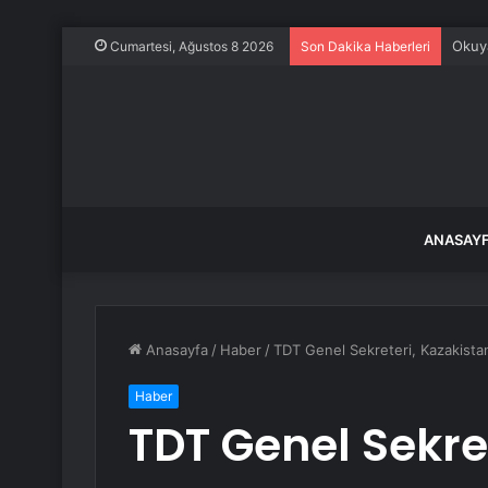
Okuya
Cumartesi, Ağustos 8 2026
Son Dakika Haberleri
ANASAY
Anasayfa
/
Haber
/
TDT Genel Sekreteri, Kazakistan
Haber
TDT Genel Sekre