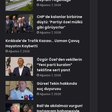
Ağustos 7, 2026
CHP’de kalanlar birbirine
düştü: ‘Partiyi özel mülkü
gibi görüyorlar’
Ağustos 7, 2026
Kırıkkale’de Trafik Kazası… Uzman Çavuş
Hayatını Kaybetti
Ağustos 7, 2026
Özgür Özel’den vekillerin
“Yeni parti kuralım”
teklifine sert yanıt
Ağustos 7, 2026
Gürsel Tekin hakkında
suç duyurusu
Ağustos 7, 2026
Bali’de akılalmaz vurgun!
Instagram bahanesiyle