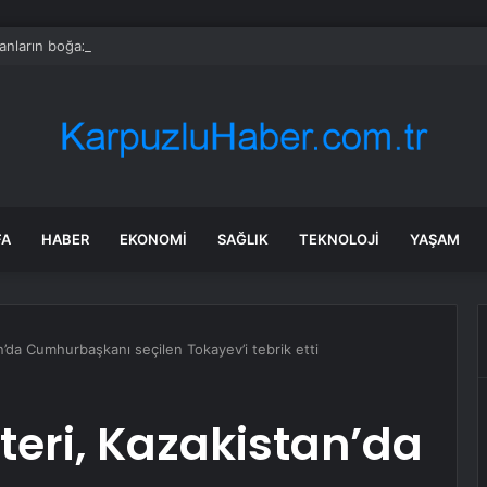
nların boğazı düğümlendi! Eren Kaşıkçı’nın ardından yapılan o yorum g
FA
HABER
EKONOMI
SAĞLIK
TEKNOLOJI
YAŞAM
’da Cumhurbaşkanı seçilen Tokayev’i tebrik etti
teri, Kazakistan’da