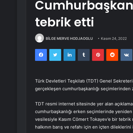
Cumhurbaşkanı 
tebrik etti
BİLGE MERVE HODJAOGLU
Kasım 24, 2022
Facebook
Twitter
LinkedIn
Tumblr
Pinterest
Reddit
Türk Devletleri Teşkilatı (TDT) Genel Sekrete
gerçekleşen cumhurbaşkanlığı seçimlerinden za
TDT resmi internet sitesinde yer alan açıklam
cumhurbaşkanlığı erken seçimlerinde yeniden
vesilesiyle Kasım Cömert Tokayev’e bir tebrik
halkının barış ve refahı için en içten dileklerini i