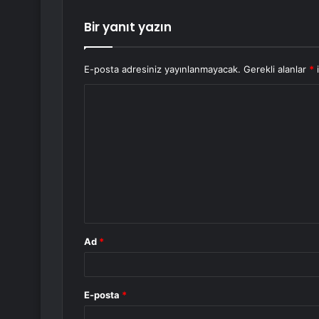
Bir yanıt yazın
E-posta adresiniz yayınlanmayacak.
Gerekli alanlar
*
i
Y
o
r
u
m
*
Ad
*
E-posta
*