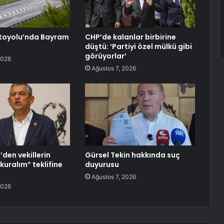
toyolu’nda Bayram
CHP’de kalanlar birbirine
düştü: ‘Partiyi özel mülkü gibi
görüyorlar’
2026
Ağustos 7, 2026
den vekillerin
Gürsel Tekin hakkında suç
 kuralım” teklifine
duyurusu
Ağustos 7, 2026
2026