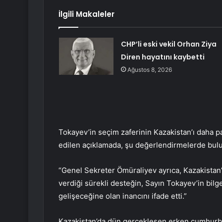
İlgili Makaleler
CHP’li eski vekil Orhan Ziya
Diren hayatını kaybetti
Ağustos 8, 2026
Tokayev’in seçim zaferinin Kazakistan’ı daha p
edilen açıklamada, şu değerlendirmelerde bul
“Genel Sekreter Ömüraliyev ayrıca, Kazakistan’ı
verdiği sürekli desteğin, Sayın Tokayev’in bi
gelişeceğine olan inancını ifade etti.”
Kazakistan’da dün gerçekleşen erken cumhurba