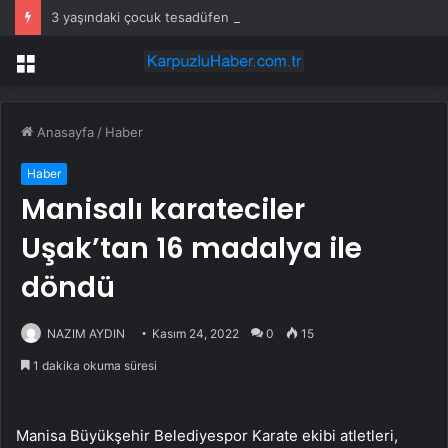
3 yaşındaki çocuk tesadüfen hazine buldu
Menü
Anasayfa
/
Haber
Haber
Manisalı karateciler
Uşak’tan 16 madalya ile
döndü
NAZIM AYDIN
Kasım 24, 2022
0
15
1 dakika okuma süresi
Manisa Büyükşehir Belediyespor Karate ekibi atletleri,