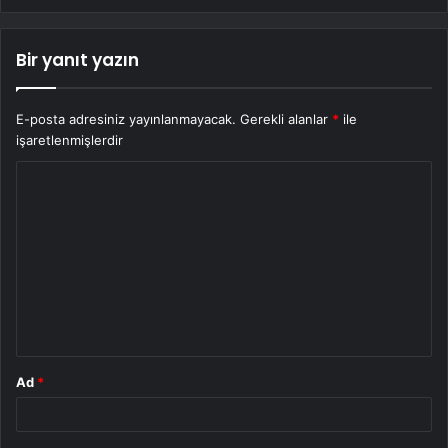
Bir yanıt yazın
E-posta adresiniz yayınlanmayacak.
Gerekli alanlar
*
ile
işaretlenmişlerdir
Y
o
r
u
m
*
Ad
*