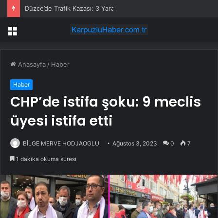
Düzce’de Trafik Kazası: 3 Yaralı
Menü
Anasayfa
/
Haber
Haber
CHP’de istifa şoku: 9 meclis
üyesi istifa etti
BİLGE MERVE HODJAOGLU
Ağustos 3, 2023
0
7
1 dakika okuma süresi