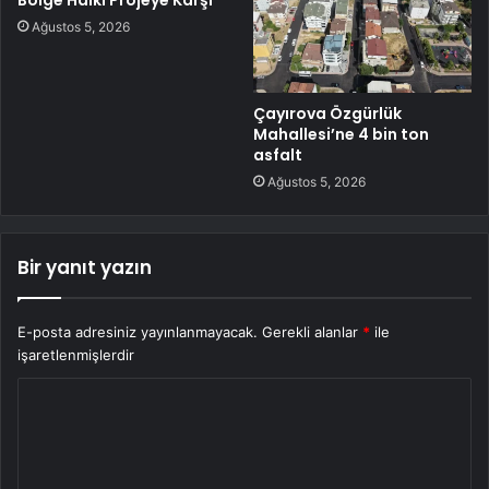
Bölge Halkı Projeye Karşı
Ağustos 5, 2026
Çayırova Özgürlük
Mahallesi’ne 4 bin ton
asfalt
Ağustos 5, 2026
Bir yanıt yazın
E-posta adresiniz yayınlanmayacak.
Gerekli alanlar
*
ile
işaretlenmişlerdir
Y
o
r