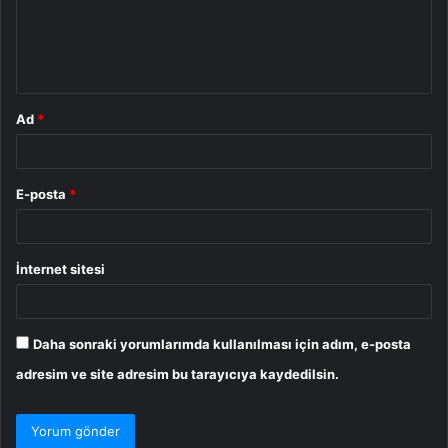
u
m
*
Ad
*
E-posta
*
İnternet sitesi
Daha sonraki yorumlarımda kullanılması için adım, e-posta
adresim ve site adresim bu tarayıcıya kaydedilsin.