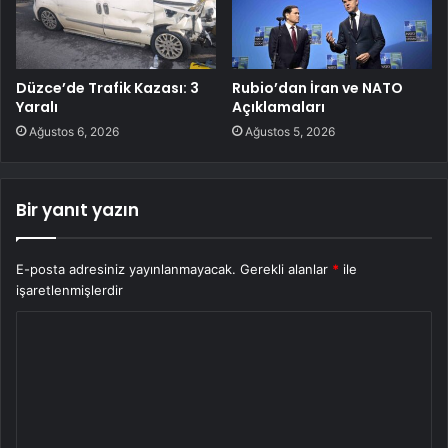
Düzce’de Trafik Kazası: 3
Rubio’dan İran ve NATO
Yaralı
Açıklamaları
Ağustos 6, 2026
Ağustos 5, 2026
Bir yanıt yazın
E-posta adresiniz yayınlanmayacak.
Gerekli alanlar
*
ile
işaretlenmişlerdir
Y
o
r
u
m