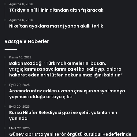
Ağustos 6, 2026
Türkiye’nin 11 ilinin altından altın fışkıracak
Ağustos 6, 2026
Nike’tan ayaklara masaj yapan akıllı terlik
Rastgele Haberler
Kasım 16, 2022
Bakan Bozdağ: “Türk mahkemelerini basan,
yargıçlarımıza savcılarımıza el kol sallayıp, onlara
hakaret edenlerin lütfen dokunulmazlığını kaldırın”
Eylül 20, 2025
Aracında infaz edilen uzman çavuşun sosyal medya
yayıncısı olduğu ortaya çıktı
Eylül 20, 2025
Bursa Nilüfer Belediyesi gazi ve şehit yakınlarının
yanında
Mart 27, 2025
Güney Kıbrıs’ta yeni terör örgütü kuruldu! Hedeflerinde