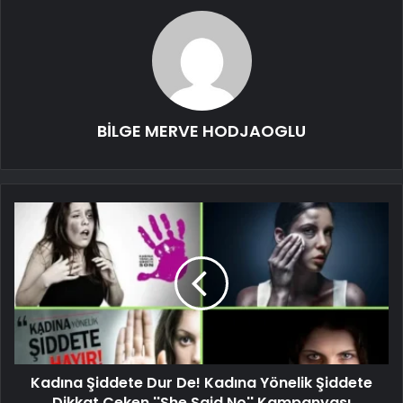
BİLGE MERVE HODJAOGLU
Kadına Şiddete Dur De! Kadına Yönelik Şiddete
Dikkat Çeken ''She Said No'' Kampanyası