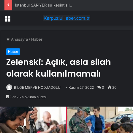
İstanbul SARIYER su kesintisi! 20-21 Temmuz İSKİ Sarıyer su kesintisi ne zaman bitecek, sular ne zaman gelecek?
Menü
Anasayfa
/
Haber
Haber
Zelenski: Açlık, asla silah
olarak kullanılmamalı
BİLGE MERVE HODJAOGLU
Kasım 27, 2022
0
20
1 dakika okuma süresi