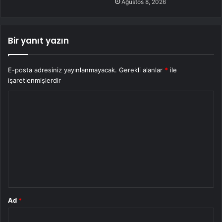
Ağustos 8, 2026
Bir yanıt yazın
E-posta adresiniz yayınlanmayacak.
Gerekli alanlar
*
ile
işaretlenmişlerdir
Y
o
r
u
m
*
Ad
*