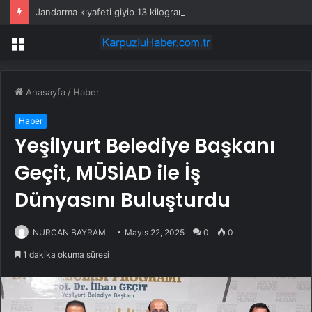
Jandarma kıyafeti giyip 13 kilogram altın çaldılar! Film gibi soygun cezaevinde bitti
Menü
Anasayfa
/
Haber
Haber
Yeşilyurt Belediye Başkanı
Geçit, MÜSİAD ile İş
Dünyasını Buluşturdu
NURCAN BAYRAM
Mayıs 22, 2025
0
0
1 dakika okuma süresi