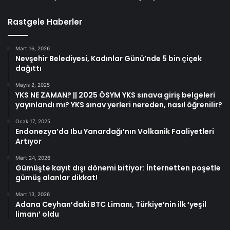
Rastgele Haberler
Mart 16, 2026
Nevşehir Belediyesi, Kadınlar Günü’nde 5 bin çiçek
dağıttı
Mayıs 2, 2025
YKS NE ZAMAN? || 2025 ÖSYM YKS sınava giriş belgeleri
yayınlandı mı? YKS sınav yerleri nereden, nasıl öğrenilir?
Ocak 17, 2025
Endonezya’da Ibu Yanardağı’nın Volkanik Faaliyetleri
Artıyor
Mart 24, 2026
Gümüşte kayıt dışı dönemi bitiyor: İnternetten poşetle
gümüş alanlar dikkat!
Mart 13, 2026
Adana Ceyhan’daki BTC Limanı, Türkiye’nin ilk ‘yeşil
limanı’ oldu