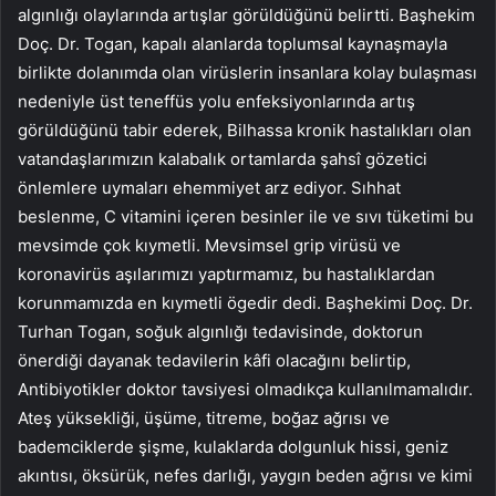
algınlığı olaylarında artışlar görüldüğünü belirtti. Başhekim
Doç. Dr. Togan, kapalı alanlarda toplumsal kaynaşmayla
birlikte dolanımda olan virüslerin insanlara kolay bulaşması
nedeniyle üst teneffüs yolu enfeksiyonlarında artış
görüldüğünü tabir ederek, Bilhassa kronik hastalıkları olan
vatandaşlarımızın kalabalık ortamlarda şahsî gözetici
önlemlere uymaları ehemmiyet arz ediyor. Sıhhat
beslenme, C vitamini içeren besinler ile ve sıvı tüketimi bu
mevsimde çok kıymetli. Mevsimsel grip virüsü ve
koronavirüs aşılarımızı yaptırmamız, bu hastalıklardan
korunmamızda en kıymetli ögedir dedi. Başhekimi Doç. Dr.
Turhan Togan, soğuk algınlığı tedavisinde, doktorun
önerdiği dayanak tedavilerin kâfi olacağını belirtip,
Antibiyotikler doktor tavsiyesi olmadıkça kullanılmamalıdır.
Ateş yüksekliği, üşüme, titreme, boğaz ağrısı ve
bademciklerde şişme, kulaklarda dolgunluk hissi, geniz
akıntısı, öksürük, nefes darlığı, yaygın beden ağrısı ve kimi