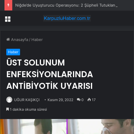
Niğde’de Uyuşturucu Operasyonu: 2 Şüpheli Tutuklandı
Menü
Anasayfa
/
Haber
Haber
ÜST SOLUNUM
ENFEKSİYONLARINDA
ANTİBİYOTİK UYARISI
UĞUR KAŞIKÇI
Kasım 29, 2022
0
17
1 dakika okuma süresi