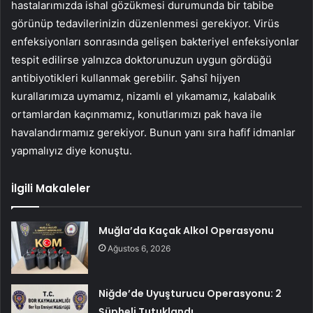
hastalarımızda ishal gözükmesi durumunda bir tabibe
görünüp tedavilerinizin düzenlenmesi gerekiyor. Virüs
enfeksiyonları sonrasında gelişen bakteriyel enfeksiyonlar
tespit edilirse yalnızca doktorunuzun uygun gördüğü
antibiyotikleri kullanmak gerebilir. Şahsî hijyen
kurallarımıza uymamız, nizamlı el yıkamamız, kalabalık
ortamlardan kaçınmamız, konutlarımızı pak hava ile
havalandırmamız gerekiyor. Bunun yanı sıra hafif idmanlar
yapmalıyız diye konuştu.
İlgili Makaleler
Muğla’da Kaçak Alkol Operasyonu
Ağustos 6, 2026
Niğde’de Uyuşturucu Operasyonu: 2
Şüpheli Tutuklandı