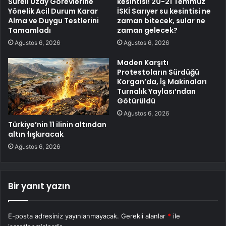
Süreli Uzay Görevlerine
kesintisi! 20-21 Temmuz
Yönelik Acil Durum Karar
İSKİ Sarıyer su kesintisi ne
Alma ve Duygu Testlerini
zaman bitecek, sular ne
Tamamladı
zaman gelecek?
Ağustos 6, 2026
Ağustos 6, 2026
Maden Karşıtı
Protestoların Sürdüğü
Korgan’da, İş Makinaları
Turnalık Yaylası’ndan
Götürüldü
Ağustos 6, 2026
Türkiye’nin 11 ilinin altından
altın fışkıracak
Ağustos 6, 2026
Bir yanıt yazın
E-posta adresiniz yayınlanmayacak.
Gerekli alanlar
*
ile