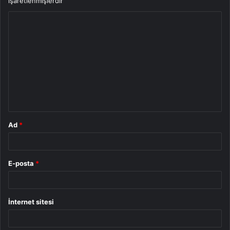
işaretlenmişlerdir
Y
o
r
u
m
*
Ad
*
E-posta
*
İnternet sitesi