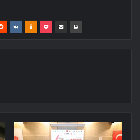
erest
Reddit
VKontakte
Odnoklassniki
Pocket
E-Posta ile paylaş
Yazdır