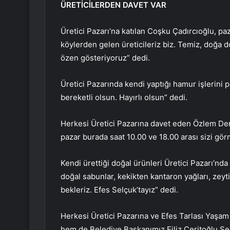
ÜRETİCİLERDEN DAVET VAR
Üretici Pazarı’na katılan Coşku Çadırcıoğlu, paza
köylerden gelen üreticileriz biz. Temiz, doğa 
özen gösteriyoruz” dedi.
Üretici Pazarında kendi yaptığı hamur işlerini 
bereketli olsun. Hayırlı olsun” dedi.
Herkesi Üretici Pazarına davet eden Özlem Dem
pazar burada saat 10.00 ve 18.00 arası sizi gö
Kendi ürettiği doğal ürünleri Üretici Pazarı’nd
doğal sabunlar, kekikten kantaron yağları, zeyt
bekleriz. Efes Selçuk’tayız” dedi.
Herkesi Üretici Pazarına ve Efes Tarlası Yaş
hem de Belediye Başkanımız Filiz Ceritoğlu Se