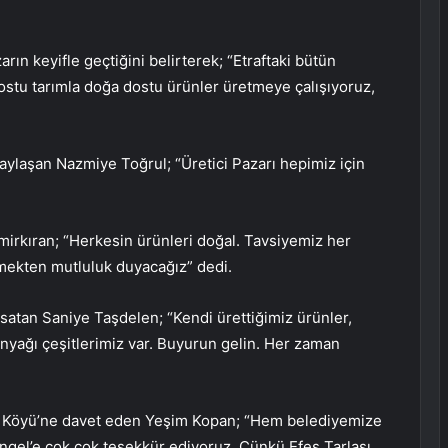
rın keyifle geçtiğini belirterek; “Etraftaki bütün
dostu tarımla doğa dostu ürünler üretmeye çalışıyoruz,
paylaşan Nazmiye Toğrul; “Üretici Pazarı hepimiz için
irkıran; “Herkesin ürünleri doğal. Tavsiyemiz her
rmekten mutluluk duyacağız” dedi.
a satan Saniye Taşdelen; “Kendi ürettiğimiz ürünler,
inyağı çeşitlerimiz var. Buyurun gelin. Her zaman
am Köyü’ne davet eden Yeşim Kopan; “Hem belediyemize
ngel’e çok çok teşekkür ediyoruz. Çünkü Efes Tarlası