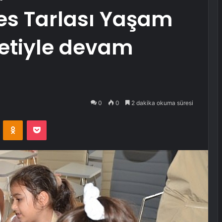
fes Tarlası Yaşam
etiyle devam
0
0
2 dakika okuma süresi
VKontakte
Odnoklassniki
Pocket