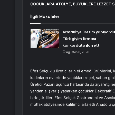
ÇOCUKLARA ATÖLYE, BÜYÜKLERE LEZZET S
İlgili Makaleler
Armani’ye üretim yapıyord
Türk giyim firması
konkordato ilan etti
Ağustos 6, 2026
Efes Selçuklu üreticilerin el emeği ürünlerini, 
kadınların evlerinde yaptıkları reçel, sabun gib
Üretici Pazarı üçüncü haftasında da ziyaretçilere
yandan alışveriş yaparken çocuklar Dekoratif El 
birleştirdiler. Efes Selçuk Gastronomi ve Aşç
mutfak atölyesinde katılımcılarla etli Anadolu çor