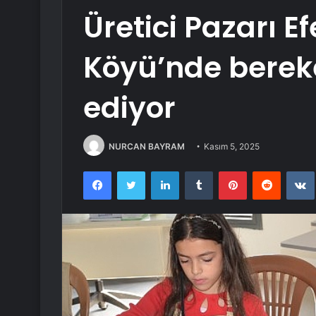
Üretici Pazarı E
Köyü’nde berek
ediyor
NURCAN BAYRAM
Kasım 5, 2025
Facebook
Twitter
LinkedIn
Tumblr
Pinterest
Reddit