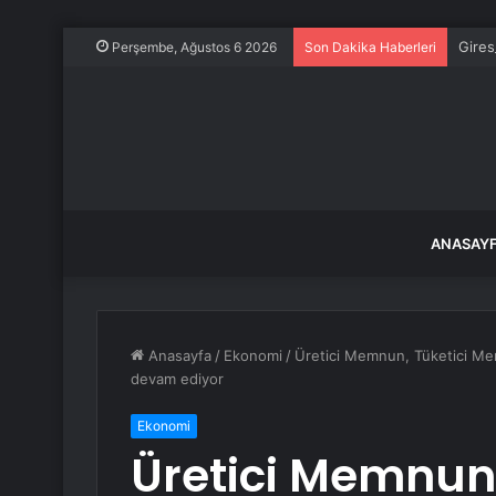
Gires
Perşembe, Ağustos 6 2026
Son Dakika Haberleri
ANASAY
Anasayfa
/
Ekonomi
/
Üretici Memnun, Tüketici Mem
devam ediyor
Ekonomi
Üretici Memnun