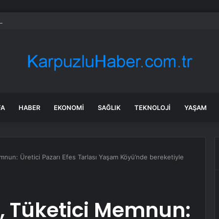
un’da Tır Kazası: 5 Ölü, 6 Yaralı
FA
HABER
EKONOMI
SAĞLIK
TEKNOLOJI
YAŞAM
nun: Üretici Pazarı Efes Tarlası Yaşam Köyü’nde bereketiyle
, Tüketici Memnun: