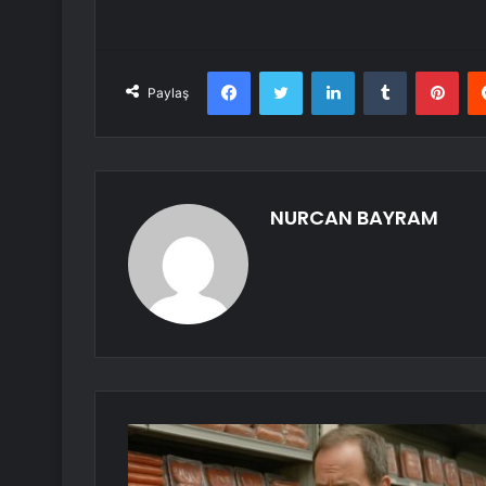
Facebook
Twitter
LinkedIn
Tumblr
Pint
Paylaş
NURCAN BAYRAM