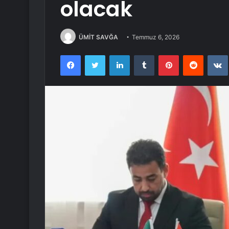
olacak
ÜMİT SAVĞA
Temmuz 6, 2026
Facebook
Twitter
LinkedIn
Tumblr
Pinterest
Reddit