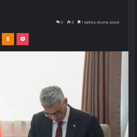
0
0
1 dakika okuma süresi
VKontakte
Odnoklassniki
Pocket