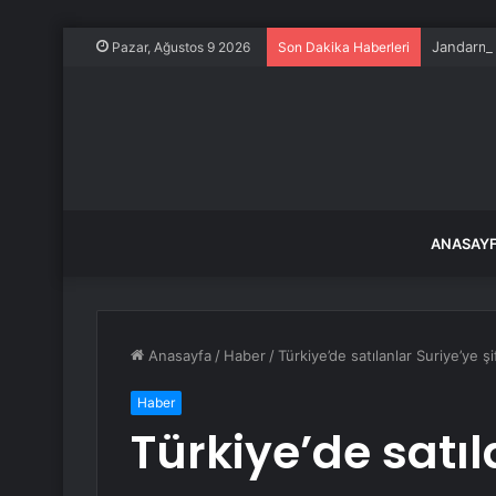
Jandarma 
Pazar, Ağustos 9 2026
Son Dakika Haberleri
ANASAY
Anasayfa
/
Haber
/
Türkiye’de satılanlar Suriye’ye ş
Haber
Türkiye’de satıl