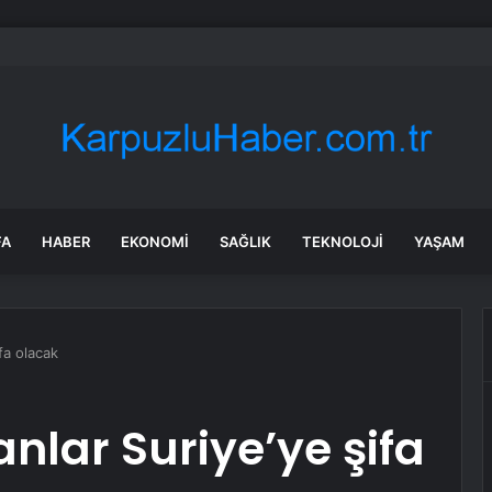
kıyafeti giyip 13 kilogram altın çaldılar! Film gibi soygun cezaevinde bitti
FA
HABER
EKONOMI
SAĞLIK
TEKNOLOJI
YAŞAM
ifa olacak
anlar Suriye’ye şifa