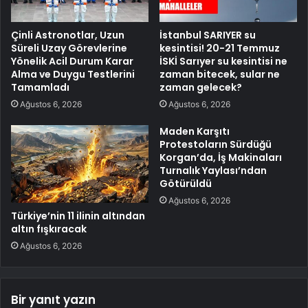
Çinli Astronotlar, Uzun
İstanbul SARIYER su
Süreli Uzay Görevlerine
kesintisi! 20-21 Temmuz
Yönelik Acil Durum Karar
İSKİ Sarıyer su kesintisi ne
Alma ve Duygu Testlerini
zaman bitecek, sular ne
Tamamladı
zaman gelecek?
Ağustos 6, 2026
Ağustos 6, 2026
Maden Karşıtı
Protestoların Sürdüğü
Korgan’da, İş Makinaları
Turnalık Yaylası’ndan
Götürüldü
Ağustos 6, 2026
Türkiye’nin 11 ilinin altından
altın fışkıracak
Ağustos 6, 2026
Bir yanıt yazın