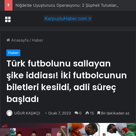
Niğde’de Uyuşturucu Operasyonu: 2 Şüpheli Tutuklandı
Menü
Anasayfa
/
Haber
Haber
Türk futbolunu sallayan
şike iddiası! İki futbolcunun
biletleri kesildi, adli süreç
başladı
UĞUR KAŞIKÇI
Ocak 7, 2023
0
15
Bir dakikadan az