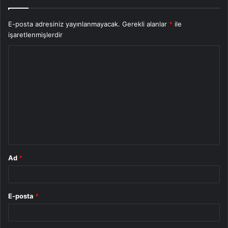
E-posta adresiniz yayınlanmayacak.
Gerekli alanlar
*
ile
işaretlenmişlerdir
Y
o
r
u
m
*
Ad
*
E-posta
*