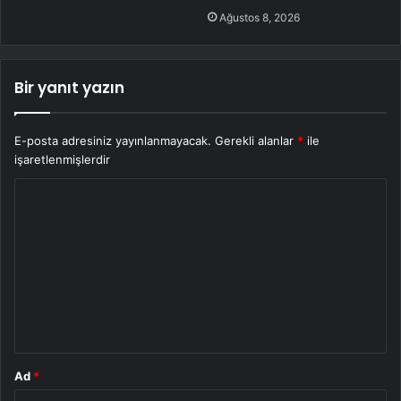
Ağustos 8, 2026
Bir yanıt yazın
E-posta adresiniz yayınlanmayacak.
Gerekli alanlar
*
ile
işaretlenmişlerdir
Y
o
r
u
m
*
Ad
*