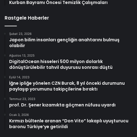
Kurban Bayramı Öncesi Temizlik Çalışmaları
Rastgele Haberler
Şubat 23, 2026
Japon bilim insanları gençliğin anahtarını bulmuş
olabilir
Ağustos 13, 2025
DigitalOcean hisseleri 500 milyon dolarlık
dönüştürülebilir tahvil duyurusu sonrası düştü
Eylül 14, 2023
İğne ipliğe yönelen CZN Burak, 8 yıl önceki durumunu
paylaşıp yorumunu takipçilerine bıraktı
Temmuz 23, 2023
prof. Dr. Şener kızamıkta göçmen nüfusu uyardı
Ocak 3, 2026
Kırmızı bültenle aranan “Don Vito” lakaplı uyuşturucu
baronu Türkiye’ye getirildi