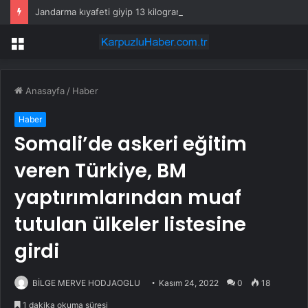
Jandarma kıyafeti giyip 13 kilogram altın çaldılar! Film gibi soygun cezaevinde bitti
Menü
Anasayfa
/
Haber
Haber
Somali’de askeri eğitim
veren Türkiye, BM
yaptırımlarından muaf
tutulan ülkeler listesine
girdi
BİLGE MERVE HODJAOGLU
Kasım 24, 2022
0
18
1 dakika okuma süresi