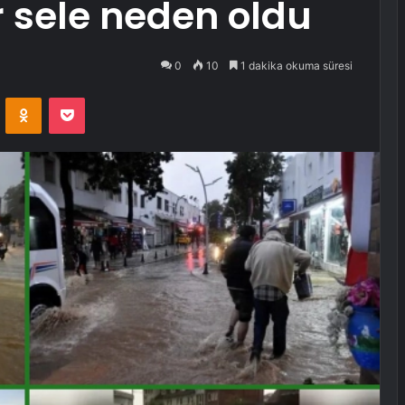
r sele neden oldu
0
10
1 dakika okuma süresi
VKontakte
Odnoklassniki
Pocket