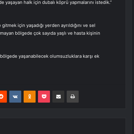
e yaşayan halk için dubalı köprü yapmalarını istedik.”
gitmek için yaşadığı yerden ayrıldığını ve sel
amayan bölgede çok sayıda yaşlı ve hasta kişinin
, bölgede yaşanabilecek olumsuzluklara karşı ek
erest
Reddit
VKontakte
Odnoklassniki
Pocket
E-Posta ile paylaş
Yazdır