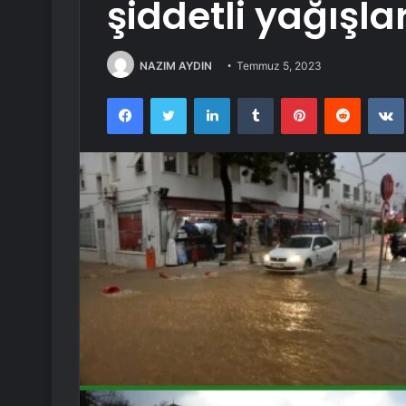
şiddetli yağışla
NAZIM AYDIN
Temmuz 5, 2023
Facebook
Twitter
LinkedIn
Tumblr
Pinterest
Reddit