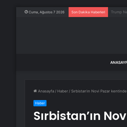
3 yaşınd
Cuma, Ağustos 7 2026
Son Dakika Haberleri
ANASAY
Anasayfa
/
Haber
/
Sırbistan’ın Novi Pazar kentinde
Haber
Sırbistan’ın No