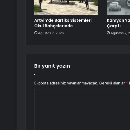
Artvin’de Barfiks Sistemleri
Kamyon Ya
Okul Bahçelerinde
Çarptı
Ağustos 7, 2026
Ağustos 7, 
Bir yanıt yazın
E-posta adresiniz yayınlanmayacak.
Gerekli alanlar
*
i
Y
o
r
u
m