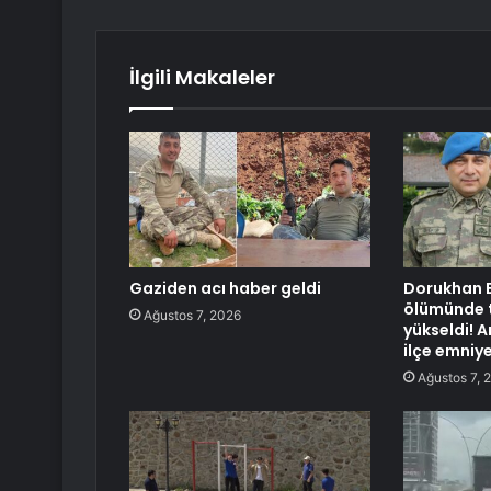
İlgili Makaleler
Gaziden acı haber geldi
Dorukhan B
ölümünde t
Ağustos 7, 2026
yükseldi! 
ilçe emniy
Ağustos 7, 