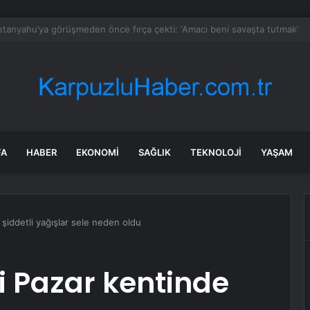
aki çocuk tesadüfen hazine buldu
FA
HABER
EKONOMI
SAĞLIK
TEKNOLOJI
YAŞAM
 şiddetli yağışlar sele neden oldu
vi Pazar kentinde