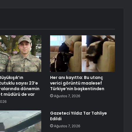
üyükışık’ın
Her anı kayıtta: Bu utanç
utuklu sayısı 23’e
verici görüntü maalesef
Aralarında dönemin
Türkiye’nin başkentinden
et müdürü de var
Ağustos 7, 2026
2026
Gazeteci Yıldız Tar Tahliye
Edildi
Ağustos 7, 2026