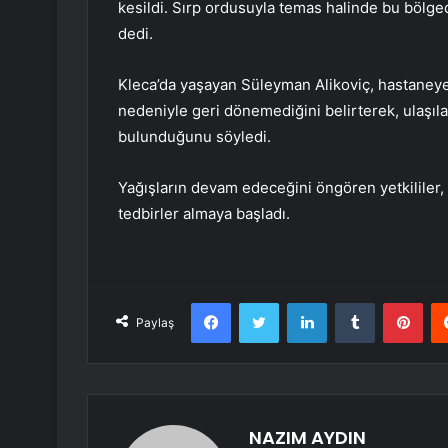
kesildi. Sırp ordusuyla temas halinde bu bölged
dedi.
Kleca’da yaşayan Süleyman Alikoviç, hastaneye 
nedeniyle geri dönemediğini belirterek, ulaşıl
bulunduğunu söyledi.
Yağışların devam edeceğini öngören yetkililer
tedbirler almaya başladı.
Facebook
Twitter
LinkedIn
Tumblr
Pint
Paylaş
NAZIM AYDIN