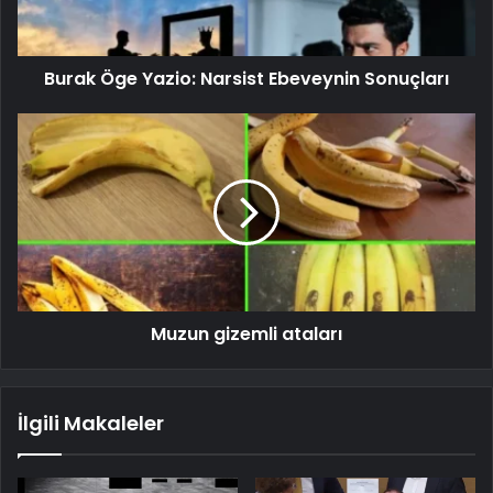
Burak Öge Yazio: Narsist Ebeveynin Sonuçları
Muzun gizemli ataları
İlgili Makaleler