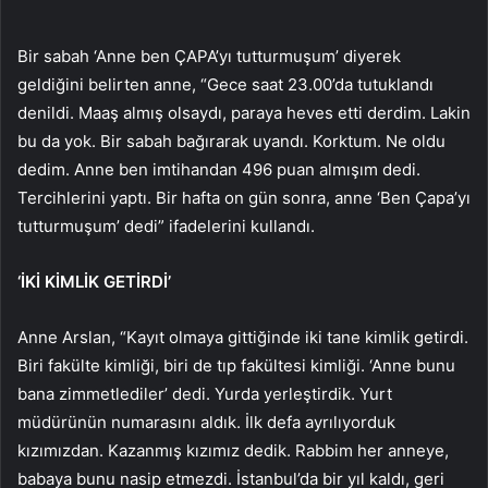
Bir sabah ‘Anne ben ÇAPA’yı tutturmuşum’ diyerek
geldiğini belirten anne, “Gece saat 23.00’da tutuklandı
denildi. Maaş almış olsaydı, paraya heves etti derdim. Lakin
bu da yok. Bir sabah bağırarak uyandı. Korktum. Ne oldu
dedim. Anne ben imtihandan 496 puan almışım dedi.
Tercihlerini yaptı. Bir hafta on gün sonra, anne ‘Ben Çapa’yı
tutturmuşum’ dedi” ifadelerini kullandı.
‘İKİ KİMLİK GETİRDİ’
Anne Arslan, “Kayıt olmaya gittiğinde iki tane kimlik getirdi.
Biri fakülte kimliği, biri de tıp fakültesi kimliği. ‘Anne bunu
bana zimmetlediler’ dedi. Yurda yerleştirdik. Yurt
müdürünün numarasını aldık. İlk defa ayrılıyorduk
kızımızdan. Kazanmış kızımız dedik. Rabbim her anneye,
babaya bunu nasip etmezdi. İstanbul’da bir yıl kaldı, geri