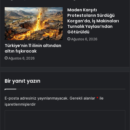
Maden Karşıtı
Protestoların Sürdüğü
Korgan’da, İş Makinaları
Turnalık Yaylası’ndan
Götürüldü
Ağustos 6, 2026
Türkiye’nin 11 ilinin altından
altın fışkıracak
Ağustos 6, 2026
Bir yanıt yazın
E-posta adresiniz yayınlanmayacak.
Gerekli alanlar
*
ile
işaretlenmişlerdir
Y
o