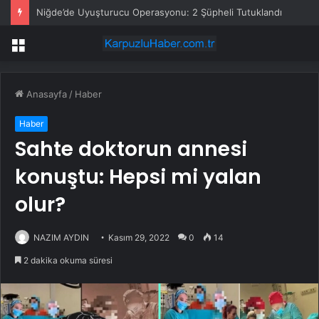
Niğde’de Uyuşturucu Operasyonu: 2 Şüpheli Tutuklandı
Menü
Anasayfa
/
Haber
Haber
Sahte doktorun annesi
konuştu: Hepsi mi yalan
olur?
NAZIM AYDIN
Kasım 29, 2022
0
14
2 dakika okuma süresi