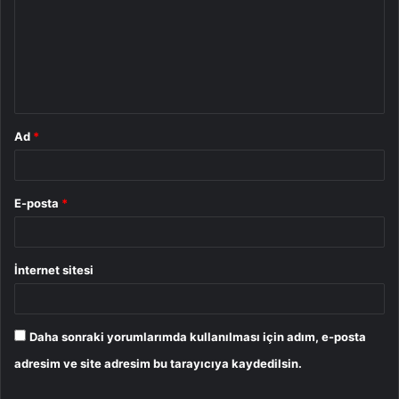
r
u
m
*
Ad
*
E-posta
*
İnternet sitesi
Daha sonraki yorumlarımda kullanılması için adım, e-posta
adresim ve site adresim bu tarayıcıya kaydedilsin.