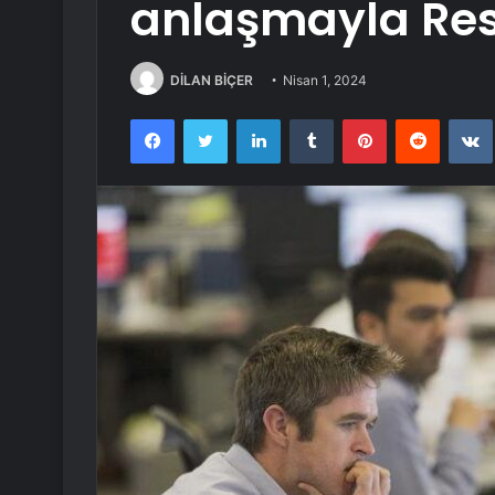
anlaşmayla Res
DİLAN BİÇER
Nisan 1, 2024
Facebook
Twitter
LinkedIn
Tumblr
Pinterest
Reddit