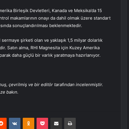
erika Birleşik Devletleri, Kanada ve Meksika’da 15
ontrol makamlarının onayı da dahil olmak üzere standart
arısında sonuçlandırılması beklenmektedir.
 sermaye şirketi olan ve yaklaşık 1,5 milyar dolarlık
dir. Satın alma, RHI Magnesita için Kuzey Amerika
parak daha güçlü bir varlık yaratmaya hazırlanıyor.
, çevrilmiş ve bir editör tarafından incelenmiştir.
üze bakın.
erest
Reddit
VKontakte
Odnoklassniki
Pocket
E-Posta ile paylaş
Yazdır