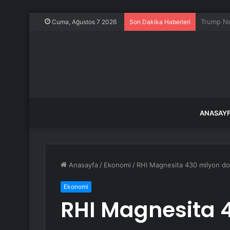
3 yaşınd
Cuma, Ağustos 7 2026
Son Dakika Haberleri
ANASAY
Anasayfa
/
Ekonomi
/
RHI Magnesita 430 milyon dol
Ekonomi
RHI Magnesita 4