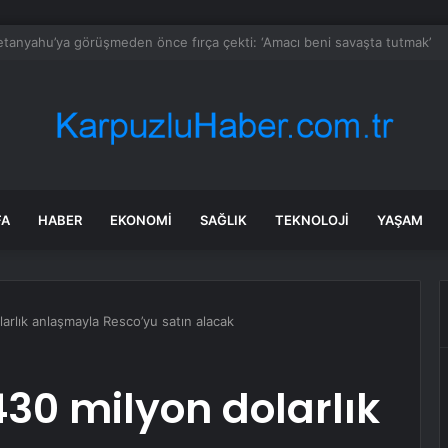
aki çocuk tesadüfen hazine buldu
FA
HABER
EKONOMI
SAĞLIK
TEKNOLOJI
YAŞAM
arlık anlaşmayla Resco’yu satın alacak
30 milyon dolarlık