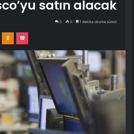
co’yu satın alacak
0
0
1 dakika okuma süresi
VKontakte
Odnoklassniki
Pocket