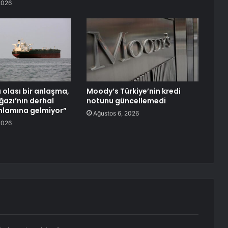
2026
olası bir anlaşma,
Moody’s Türkiye’nin kredi
azı’nın derhal
notunu güncellemedi
nlamına gelmiyor”
Ağustos 6, 2026
2026