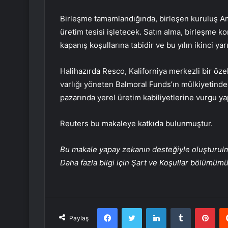
Birleşme tamamlandığında, birleşen kuruluş Am
üretim tesisi işletecek. Satın alma, birleşme k
kapanış koşullarına tabidir ve bu yılın ikinci y
Halihazırda Resco, Kaliforniya merkezli bir özel
varlığı yöneten Balmoral Funds’ın mülkiyetinde
pazarında yerel üretim kabiliyetlerine vurgu ya
Reuters bu makaleye katkıda bulunmuştur.
Bu makale yapay zekanın desteğiyle oluşturulmuş
Daha fazla bilgi için Şart ve Koşullar bölümüm
Facebook
Twitter
LinkedIn
Tumblr
Pint
Paylaş