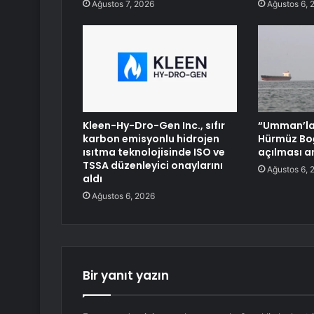
Ağustos 7, 2026
Ağustos 6, 
Kleen-Hy-Dro-Gen Inc., sıfır
“Umman’la 
karbon emisyonlu hidrojen
Hürmüz Boğ
ısıtma teknolojisinde ISO ve
açılması a
TSSA düzenleyici onaylarını
Ağustos 6, 
aldı
Ağustos 6, 2026
Bir yanıt yazın