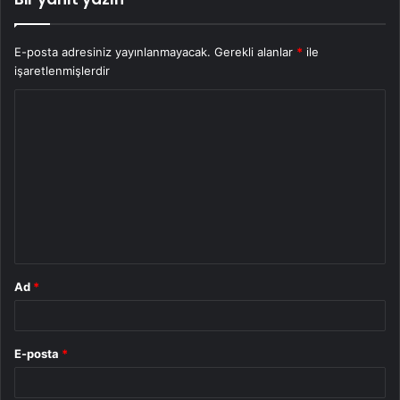
E-posta adresiniz yayınlanmayacak.
Gerekli alanlar
*
ile
işaretlenmişlerdir
Y
o
r
u
m
*
Ad
*
E-posta
*