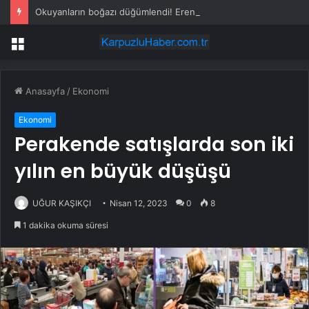
Okuyanların boğazı düğümlendi! Eren Kaşıkçı’nın ardından yapılan o yorum gündem oldu
Menü
Anasayfa
/
Ekonomi
Ekonomi
Perakende satışlarda son iki
yılın en büyük düşüşü
UĞUR KAŞIKÇI
Nisan 12, 2023
0
8
1 dakika okuma süresi