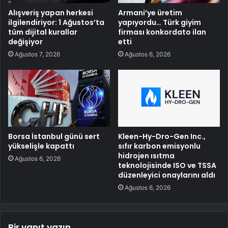
Alışveriş yapan herkesi
Armani’ye üretim
ilgilendiriyor: 1 Ağustos’ta
yapıyordu… Türk giyim
tüm dijital kurallar
firması konkordato ilan
değişiyor
etti
Ağustos 7, 2026
Ağustos 6, 2026
Borsa İstanbul günü sert
Kleen-Hy-Dro-Gen Inc.,
yükselişle kapattı
sıfır karbon emisyonlu
hidrojen ısıtma
Ağustos 6, 2026
teknolojisinde ISO ve TSSA
düzenleyici onaylarını aldı
Ağustos 6, 2026
Bir yanıt yazın