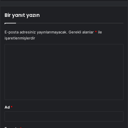
Bir yanıt yazın
E-posta adresiniz yayınlanmayacak.
Gerekli alanlar
*
ile
işaretlenmişlerdir
Y
o
r
u
m
*
Ad
*