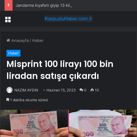
Jandarma kıyafeti giyip 13 kilogram altın çaldılar! Film gibi soygun cezaevinde bitti
Menü
Anasayfa
/
Haber
Haber
Misprint 100 lirayı 100 bin
liradan satışa çıkardı
NAZIM AYDIN
Haziran 15, 2023
0
10
1 dakika okuma süresi