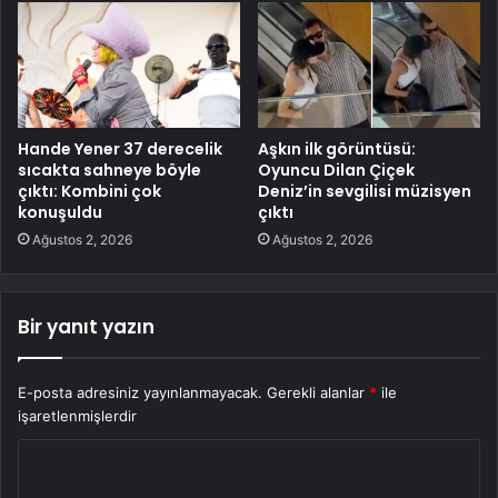
Hande Yener 37 derecelik
Aşkın ilk görüntüsü:
sıcakta sahneye böyle
Oyuncu Dilan Çiçek
çıktı: Kombini çok
Deniz’in sevgilisi müzisyen
konuşuldu
çıktı
Ağustos 2, 2026
Ağustos 2, 2026
Bir yanıt yazın
E-posta adresiniz yayınlanmayacak.
Gerekli alanlar
*
ile
işaretlenmişlerdir
Y
o