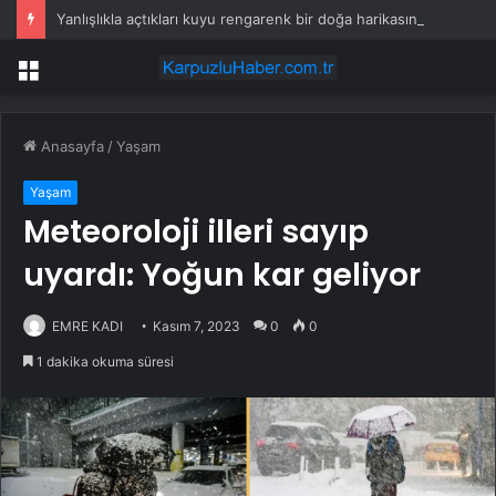
Yanlışlıkla açtıkları kuyu rengarenk bir doğa harikasına dönüştü
Menü
Anasayfa
/
Yaşam
Yaşam
Meteoroloji illeri sayıp
uyardı: Yoğun kar geliyor
EMRE KADI
Kasım 7, 2023
0
0
1 dakika okuma süresi