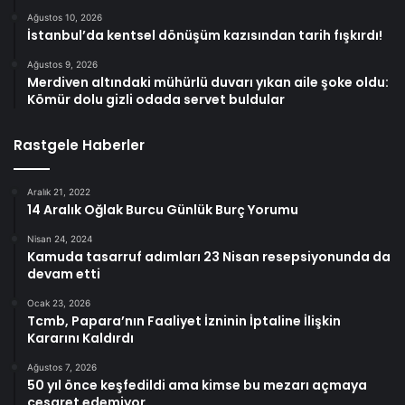
Ağustos 10, 2026
İstanbul’da kentsel dönüşüm kazısından tarih fışkırdı!
Ağustos 9, 2026
Merdiven altındaki mühürlü duvarı yıkan aile şoke oldu:
Kömür dolu gizli odada servet buldular
Rastgele Haberler
Aralık 21, 2022
14 Aralık Oğlak Burcu Günlük Burç Yorumu
Nisan 24, 2024
Kamuda tasarruf adımları 23 Nisan resepsiyonunda da
devam etti
Ocak 23, 2026
Tcmb, Papara’nın Faaliyet İzninin İptaline İlişkin
Kararını Kaldırdı
Ağustos 7, 2026
50 yıl önce keşfedildi ama kimse bu mezarı açmaya
cesaret edemiyor