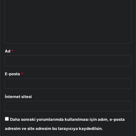
r
u
m
*
Ad
*
E-posta
*
İnternet sitesi
Daha sonraki yorumlarımda kullanılması için adım, e-posta
adresim ve site adresim bu tarayıcıya kaydedilsin.