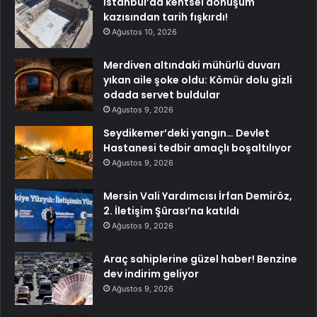
İstanbul’da kentsel dönüşüm
kazısından tarih fışkırdı!
Ağustos 10, 2026
Merdiven altındaki mühürlü duvarı
yıkan aile şoke oldu: Kömür dolu gizli
odada servet buldular
Ağustos 9, 2026
Seydikemer’deki yangın… Devlet
Hastanesi tedbir amaçlı boşaltılıyor
Ağustos 9, 2026
Mersin Vali Yardımcısı İrfan Demiröz,
2. İletişim Şûrası’na katıldı
Ağustos 9, 2026
Araç sahiplerine güzel haber! Benzine
dev indirim geliyor
Ağustos 9, 2026