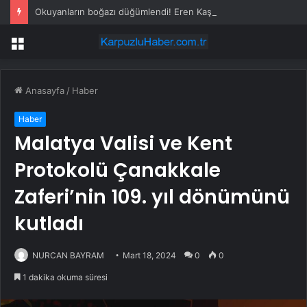
Okuyanların boğazı düğümlendi! Eren Kaşıkçı’nın ardından yapılan o yorum gündem oldu
Menü
Anasayfa
/
Haber
Haber
Malatya Valisi ve Kent
Protokolü Çanakkale
Zaferi’nin 109. yıl dönümünü
kutladı
NURCAN BAYRAM
Mart 18, 2024
0
0
1 dakika okuma süresi