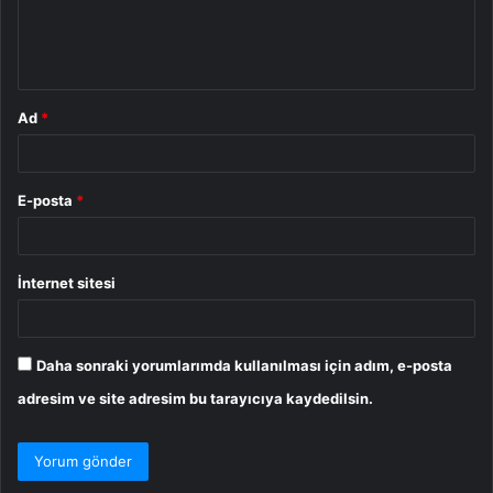
m
*
Ad
*
E-posta
*
İnternet sitesi
Daha sonraki yorumlarımda kullanılması için adım, e-posta
adresim ve site adresim bu tarayıcıya kaydedilsin.