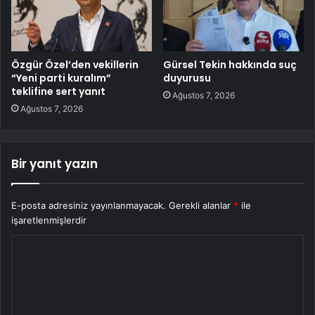
Özgür Özel’den vekillerin
Gürsel Tekin hakkında suç
“Yeni parti kuralım”
duyurusu
teklifine sert yanıt
Ağustos 7, 2026
Ağustos 7, 2026
Bir yanıt yazın
E-posta adresiniz yayınlanmayacak.
Gerekli alanlar
*
ile
işaretlenmişlerdir
Y
o
r
u