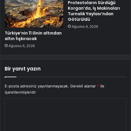
Protestoların Sürdüğü
Korgan’da, İş Makinaları
Turnalık Yaylası’ndan
Götürüldü
Ağustos 6, 2026
Türkiye’nin 11 ilinin altından
altın fışkıracak
Ağustos 6, 2026
Bir yanıt yazın
E-posta adresiniz yayınlanmayacak.
Gerekli alanlar
*
ile
işaretlenmişlerdir
Y
o
r
u