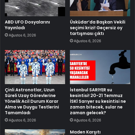
ABD UFO Dosyalarını
Üsküdar’da Başkan Vekili
Yayınladı
seçimi krizi! Geçersiz oy
tartışması çıktı
Ağustos 6, 2026
Ağustos 6, 2026
Çinli Astronotlar, Uzun
İstanbul SARIYER su
Süreli Uzay Görevlerine
kesintisi! 20-21 Temmuz
Yönelik Acil Durum Karar
İSKİ Sarıyer su kesintisi ne
Alma ve Duygu Testlerini
zaman bitecek, sular ne
Tamamladı
zaman gelecek?
Ağustos 6, 2026
Ağustos 6, 2026
Maden Karşıtı