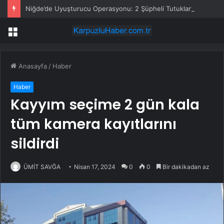
Niğde’de Uyuşturucu Operasyonu: 2 Şüpheli Tutuklandı
Menü
Anasayfa
/
Haber
Haber
Kayyım seçime 2 gün kala
tüm kamera kayıtlarını
sildirdi
ÜMİT SAVĞA
Nisan 17, 2024
0
0
Bir dakikadan az