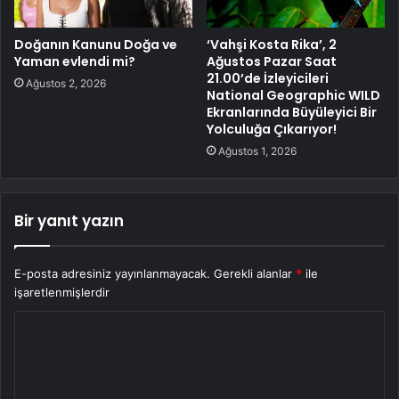
Doğanın Kanunu Doğa ve
‘Vahşi Kosta Rika’, 2
Yaman evlendi mi?
Ağustos Pazar Saat
21.00’de İzleyicileri
Ağustos 2, 2026
National Geographic WILD
Ekranlarında Büyüleyici Bir
Yolculuğa Çıkarıyor!
Ağustos 1, 2026
Bir yanıt yazın
E-posta adresiniz yayınlanmayacak.
Gerekli alanlar
*
ile
işaretlenmişlerdir
Y
o
r