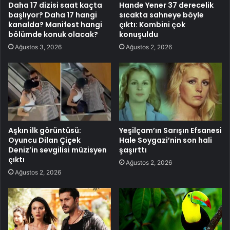
Daha 17 dizisi saat kaçta
Hande Yener 37 derecelik
başlıyor? Daha 17 hangi
sıcakta sahneye böyle
kanalda? Manifest hangi
çıktı: Kombini çok
bölümde konuk olacak?
konuşuldu
Ağustos 3, 2026
Ağustos 2, 2026
Aşkın ilk görüntüsü:
Yeşilçam’ın Sarışın Efsanesi
Oyuncu Dilan Çiçek
Hale Soygazi’nin son hali
Deniz’in sevgilisi müzisyen
şaşırttı
çıktı
Ağustos 2, 2026
Ağustos 2, 2026