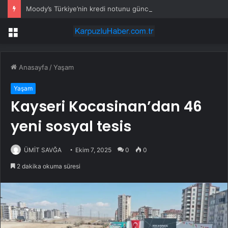
Moody’s Türkiye’nin kredi notunu güncellemedi
Menü
Anasayfa
/
Yaşam
Yaşam
Kayseri Kocasinan’dan 46
yeni sosyal tesis
ÜMİT SAVĞA
Ekim 7, 2025
0
0
2 dakika okuma süresi