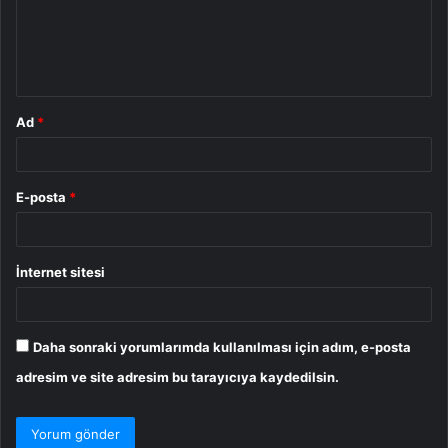
u
m
*
Ad
*
E-posta
*
İnternet sitesi
Daha sonraki yorumlarımda kullanılması için adım, e-posta
adresim ve site adresim bu tarayıcıya kaydedilsin.