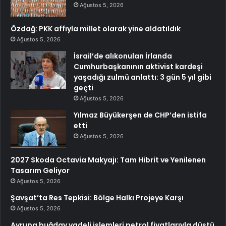
Ağustos 5, 2026
Özdağ: PKK affıyla millet olarak yine aldatıldık
Ağustos 5, 2026
İsrail’de alıkonulan İrlanda
Cumhurbaşkanının aktivist kardeşi
yaşadığı zulmü anlattı: 3 gün 5 yıl gibi
geçti
Ağustos 5, 2026
Yılmaz Büyükerşen de CHP’den istifa
etti
Ağustos 5, 2026
2027 Skoda Octavia Makyajı: Tam Hibrit ve Yenilenen
Tasarım Geliyor
Ağustos 5, 2026
Şavşat’ta Res Tepkisi: Bölge Halkı Projeye Karşı
Ağustos 5, 2026
Avrupa buğday vadeli işlemleri petrol fiyatlarıyla düştü