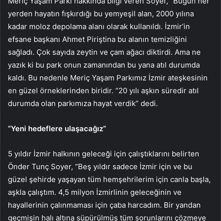
Meriç Yaşam Parkı hakkında bilgi veren Soyer, “Bugün her
yerden hayatın fışkırdığı bu yemyeşil alan, 2000 yılına
kadar moloz depolama alanı olarak kullanıldı. İzmir’in
efsane başkanı Ahmet Piriştina bu alanın temizliğini
sağladı. Çok sayıda zeytin ve çam ağacı diktirdi. Ama ne
yazık ki bu park onun zamanından bu yana atıl durumda
kaldı. Bu nedenle Meriç Yaşam Parkımız İzmir ateşkesinin
en güzel örneklerinden biridir. “20 yılı aşkın süredir atıl
durumda olan parkımıza hayat verdik” dedi.
“Yeni hedeflere ulaşacağız”
5 yıldır İzmir halkının geleceği için çalıştıklarını belirten
Önder Tunç Soyer, “Beş yıldır sadece İzmir için ve bu
güzel şehirde yaşayan tüm hemşehrilerim için canla başla,
aşkla çalıştım. 4,5 milyon İzmirlinin geleceğinin ve
hayallerinin çalınmaması için çaba harcadım. Bir yandan
geçmişin halı altına süpürülmüş tüm sorunlarını çözmeye