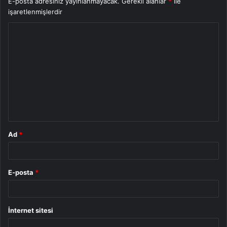
E-posta adresiniz yayınlanmayacak.
Gerekli alanlar
*
ile
işaretlenmişlerdir
Y
o
r
u
m
*
Ad
*
E-posta
*
İnternet sitesi