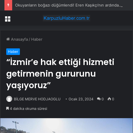
Okuyanların boğazı düğümlendi! Eren Kaşıkçı’nın ardından yapılan o yorum gündem oldu
Menü
Anasayfa
/
Haber
Haber
“İzmir’e hak ettiği hizmeti
getirmenin gururunu
yaşıyoruz”
BİLGE MERVE HODJAOGLU
Ocak 23, 2024
0
0
4 dakika okuma süresi