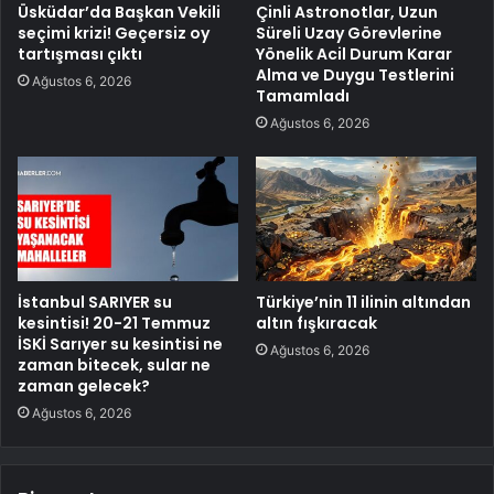
Üsküdar’da Başkan Vekili
Çinli Astronotlar, Uzun
seçimi krizi! Geçersiz oy
Süreli Uzay Görevlerine
tartışması çıktı
Yönelik Acil Durum Karar
Alma ve Duygu Testlerini
Ağustos 6, 2026
Tamamladı
Ağustos 6, 2026
İstanbul SARIYER su
Türkiye’nin 11 ilinin altından
kesintisi! 20-21 Temmuz
altın fışkıracak
İSKİ Sarıyer su kesintisi ne
Ağustos 6, 2026
zaman bitecek, sular ne
zaman gelecek?
Ağustos 6, 2026