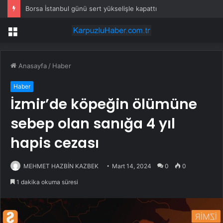
Borsa İstanbul günü sert yükselişle kapattı
Menü
Anasayfa
/
Haber
Haber
İzmir’de köpeğin ölümüne
sebep olan sanığa 4 yıl
hapis cezası
MEHMET HAZBİN KAZBEK
Mart 14, 2024
0
0
1 dakika okuma süresi