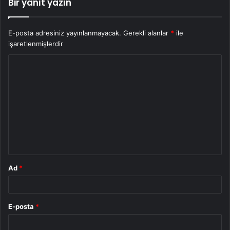
Bir yanıt yazın
E-posta adresiniz yayınlanmayacak.
Gerekli alanlar
*
ile
işaretlenmişlerdir
Y
o
r
u
m
*
Ad
*
E-posta
*