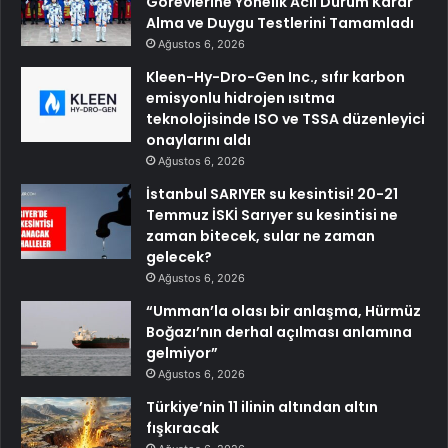
Görevlerine Yönelik Acil Durum Karar
Alma ve Duygu Testlerini Tamamladı
Ağustos 6, 2026
Kleen-Hy-Dro-Gen Inc., sıfır karbon
emisyonlu hidrojen ısıtma
teknolojisinde ISO ve TSSA düzenleyici
onaylarını aldı
Ağustos 6, 2026
İstanbul SARIYER su kesintisi! 20-21
Temmuz İSKİ Sarıyer su kesintisi ne
zaman bitecek, sular ne zaman
gelecek?
Ağustos 6, 2026
“Umman’la olası bir anlaşma, Hürmüz
Boğazı’nın derhal açılması anlamına
gelmiyor”
Ağustos 6, 2026
Türkiye’nin 11 ilinin altından altın
fışkıracak