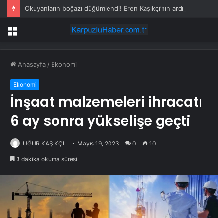
Okuyanların boğazı düğümlendi! Eren Kaşıkçı’nın ardından yapılan o yorum gündem oldu
Menü
Anasayfa
/
Ekonomi
Ekonomi
İnşaat malzemeleri ihracatı
6 ay sonra yükselişe geçti
UĞUR KAŞIKÇI
Mayıs 19, 2023
0
10
3 dakika okuma süresi