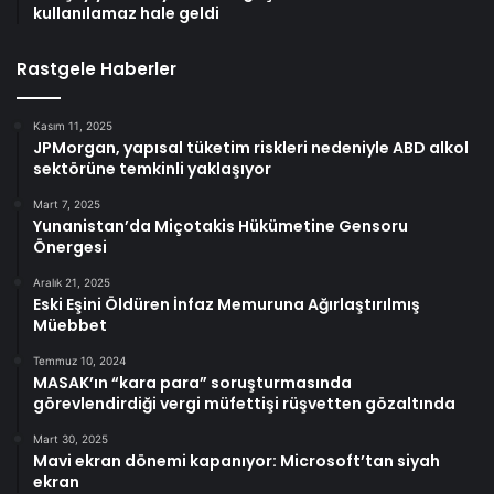
kullanılamaz hale geldi
Rastgele Haberler
Kasım 11, 2025
JPMorgan, yapısal tüketim riskleri nedeniyle ABD alkol
sektörüne temkinli yaklaşıyor
Mart 7, 2025
Yunanistan’da Miçotakis Hükümetine Gensoru
Önergesi
Aralık 21, 2025
Eski Eşini Öldüren İnfaz Memuruna Ağırlaştırılmış
Müebbet
Temmuz 10, 2024
MASAK’ın “kara para” soruşturmasında
görevlendirdiği vergi müfettişi rüşvetten gözaltında
Mart 30, 2025
Mavi ekran dönemi kapanıyor: Microsoft’tan siyah
ekran