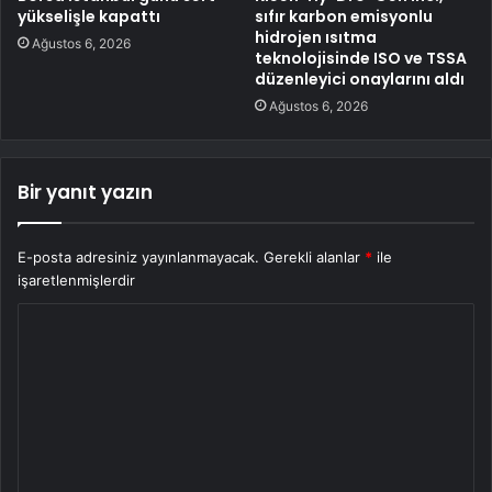
yükselişle kapattı
sıfır karbon emisyonlu
hidrojen ısıtma
Ağustos 6, 2026
teknolojisinde ISO ve TSSA
düzenleyici onaylarını aldı
Ağustos 6, 2026
Bir yanıt yazın
E-posta adresiniz yayınlanmayacak.
Gerekli alanlar
*
ile
işaretlenmişlerdir
Y
o
r
u
m
*