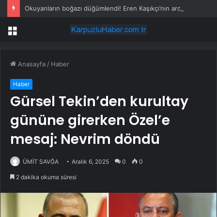
Okuyanların boğazı düğümlendi! Eren Kaşıkçı’nın ardından yapılan o yorum gündem oldu
Menü
Anasayfa
/
Haber
Haber
Gürsel Tekin’den kurultay
gününe girerken Özel’e
mesaj: Nevrim döndü
ÜMİT SAVĞA
Aralık 6, 2025
0
0
2 dakika okuma süresi