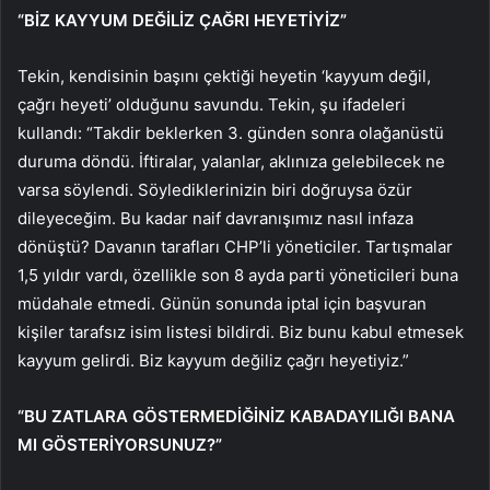
“BİZ KAYYUM DEĞİLİZ ÇAĞRI HEYETİYİZ”
Tekin, kendisinin başını çektiği heyetin ‘kayyum değil,
çağrı heyeti’ olduğunu savundu. Tekin, şu ifadeleri
kullandı: “Takdir beklerken 3. günden sonra olağanüstü
duruma döndü. İftiralar, yalanlar, aklınıza gelebilecek ne
varsa söylendi. Söylediklerinizin biri doğruysa özür
dileyeceğim. Bu kadar naif davranışımız nasıl infaza
dönüştü? Davanın tarafları CHP’li yöneticiler. Tartışmalar
1,5 yıldır vardı, özellikle son 8 ayda parti yöneticileri buna
müdahale etmedi. Günün sonunda iptal için başvuran
kişiler tarafsız isim listesi bildirdi. Biz bunu kabul etmesek
kayyum gelirdi. Biz kayyum değiliz çağrı heyetiyiz.”
“BU ZATLARA GÖSTERMEDİĞİNİZ KABADAYILIĞI BANA
MI GÖSTERİYORSUNUZ?”