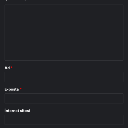
Y
o
r
u
m
*
Ad
*
E-posta
*
İnternet sitesi