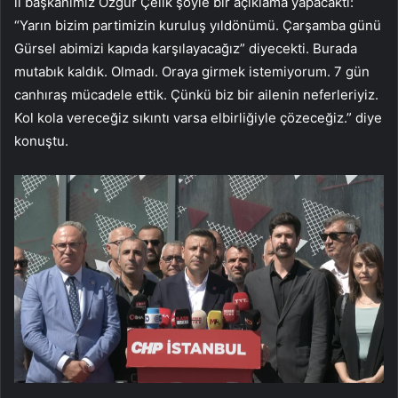
il başkanımız Özgür Çelik şöyle bir açıklama yapacaktı:
“Yarın bizim partimizin kuruluş yıldönümü. Çarşamba günü
Gürsel abimizi kapıda karşılayacağız” diyecekti. Burada
mutabık kaldık. Olmadı. Oraya girmek istemiyorum. 7 gün
canhıraş mücadele ettik. Çünkü biz bir ailenin neferleriyiz.
Kol kola vereceğiz sıkıntı varsa elbirliğiyle çözeceğiz.” diye
konuştu.