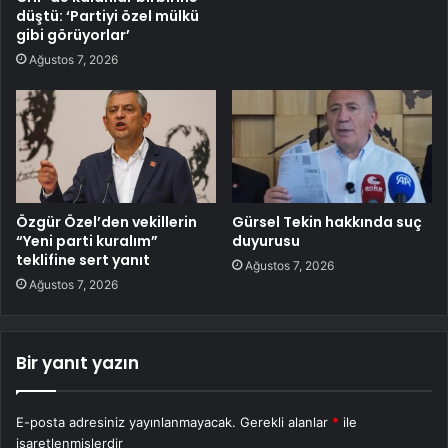
düştü: ‘Partiyi özel mülkü
gibi görüyorlar’
Ağustos 7, 2026
Özgür Özel’den vekillerin
Gürsel Tekin hakkında suç
“Yeni parti kuralım”
duyurusu
teklifine sert yanıt
Ağustos 7, 2026
Ağustos 7, 2026
Bir yanıt yazın
E-posta adresiniz yayınlanmayacak.
Gerekli alanlar
*
ile
işaretlenmişlerdir