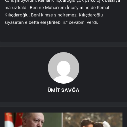
konuşmuyorum. Kemal Kılıçdaroğlu çok psikolojik baskıya
maruz kaldı. Ben ne Muharrem İnce’yim ne de Kemal
Kılıçdaroğlu. Beni kimse sindiremez. Kılıçdaroğlu
siyaseten elbette eleştirilebilir.” cevabını verdi.
ÜMİT SAVĞA