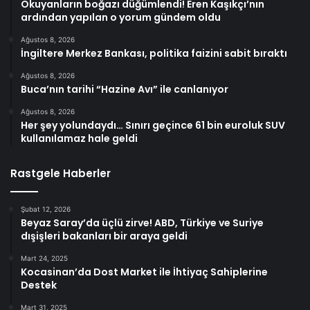
Okuyanların boğazı düğümlendi! Eren Kaşıkçı’nın
ardından yapılan o yorum gündem oldu
Ağustos 8, 2026
İngiltere Merkez Bankası, politika faizini sabit bıraktı
Ağustos 8, 2026
Buca’nın tarihi “Hazine Avı” ile canlanıyor
Ağustos 8, 2026
Her şey yolundaydı… Sınırı geçince 61 bin euroluk SUV
kullanılamaz hale geldi
Rastgele Haberler
Şubat 12, 2026
Beyaz Saray’da üçlü zirve! ABD, Türkiye ve Suriye
dışişleri bakanları bir araya geldi
Mart 24, 2025
Kocasinan’da Dost Market ile İhtiyaç Sahiplerine
Destek
Mart 31, 2025