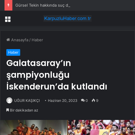
Gürsel Tekin hakkında suç duyurusu
Menü
Anasayfa
/
Haber
Haber
Galatasaray’ın
şampiyonluğu
İskenderun’da kutlandı
UĞUR KAŞIKÇI
Haziran 20, 2023
0
9
Bir dakikadan az