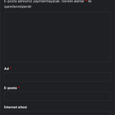
E-posta adresiniz yayınlanmayacak.
Gerekli alanlar
*
ile
işaretlenmişlerdir
Y
o
r
u
m
*
Ad
*
E-posta
*
İnternet sitesi