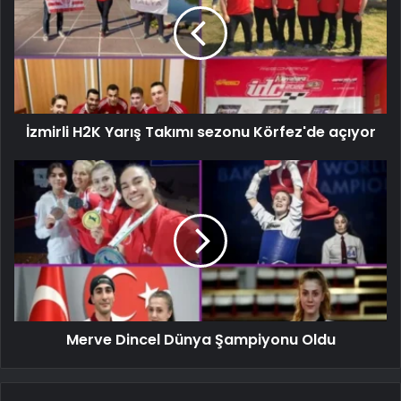
İzmirli H2K Yarış Takımı sezonu Körfez'de açıyor
Merve Dincel Dünya Şampiyonu Oldu