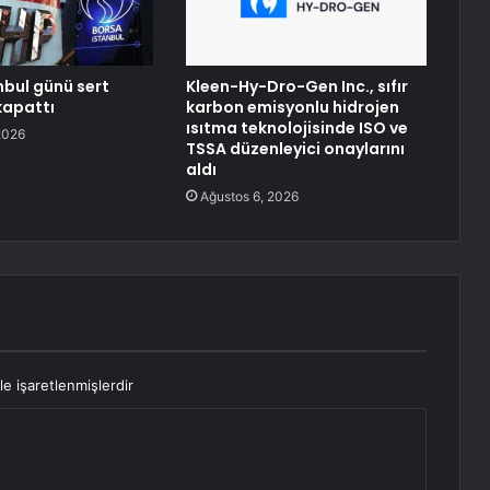
nbul günü sert
Kleen-Hy-Dro-Gen Inc., sıfır
kapattı
karbon emisyonlu hidrojen
ısıtma teknolojisinde ISO ve
2026
TSSA düzenleyici onaylarını
aldı
Ağustos 6, 2026
le işaretlenmişlerdir