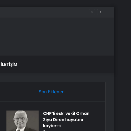
ündem oldu
İLETIŞIM
Son Eklenen
CHP’li eski vekil Orhan
Ziya Diren hayatını
kaybetti