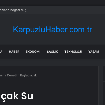
nların boğazı düğümlendi! Eren Kaşıkçı’nın ardından yapılan o yorum g
FA
HABER
EKONOMI
SAĞLIK
TEKNOLOJI
YAŞAM
ımına Denetim Başlatılacak
açak Su