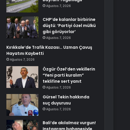
Ağustos 7, 2026
CHP’de kalanlar birbirine
düştü: ‘Partiyi özel mülkü
gibi görüyorlar’
Ağustos 7, 2026
Kırıkkale’de Trafik Kazası… Uzman Çavuş
Hayatını Kaybetti
Ağustos 7, 2026
Özgür Özel’den vekillerin
“Yeni parti kuralım”
teklifine sert yanıt
Ağustos 7, 2026
Gürsel Tekin hakkında
suç duyurusu
Ağustos 7, 2026
Bali’de akılalmaz vurgun!
Instagram bahanesiyle