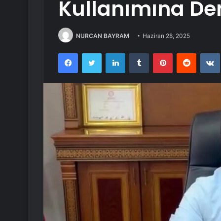
Kullanımına De
NURCAN BAYRAM
Haziran 28, 2025
Facebook
Twitter
LinkedIn
Tumblr
Pinterest
Reddit