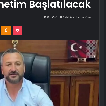
netim Başlatılacak
0
0
1 dakika okuma süresi
VKontakte
Odnoklassniki
Pocket