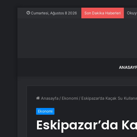
Okuya
Cumartesi, Ağustos 8 2026
Son Dakika Haberleri
ANASAY
Anasayfa
/
Ekonomi
/
Eskipazar’da Kaçak Su Kullan
Ekonomi
Eskipazar’da K