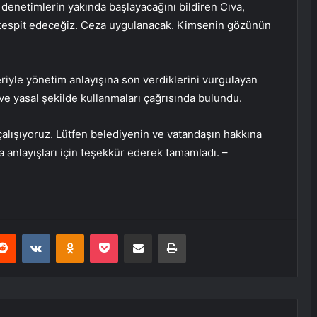
 denetimlerin yakında başlayacağını bildiren Cıva,
i tespit edeceğiz. Ceza uygulanacak. Kimsenin gözünün
eriyle yönetim anlayışına son verdiklerini vurgulayan
ve yasal şekilde kullanmaları çağrısında bulundu.
alışıyoruz. Lütfen belediyenin ve vatandaşın hakkına
a anlayışları için teşekkür ederek tamamladı. –
erest
Reddit
VKontakte
Odnoklassniki
Pocket
E-Posta ile paylaş
Yazdır