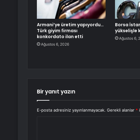
Armani’ye üretim yapıyordu…
Borsa İsta
Türk giyim firması
yükselişle 
konkordato ilan etti
Ağustos 6, 
Ağustos 6, 2026
Bir yanıt yazın
E-posta adresiniz yayınlanmayacak.
Gerekli alanlar
*
i
Y
o