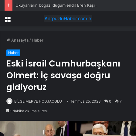
Okuyanların boğazı düğümlendi! Eren Kaşıkçı’nın ardından yapılan o yorum gündem oldu
Menü
Anasayfa
/
Haber
Haber
Eski İsrail Cumhurbaşkanı
Olmert: İç savaşa doğru
gidiyoruz
BİLGE MERVE HODJAOGLU
Temmuz 25, 2023
0
7
1 dakika okuma süresi