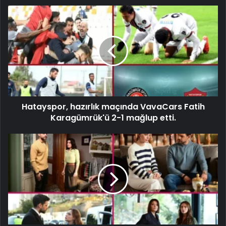
Hatayspor, hazırlık maçında VavaCars Fatih
Karagümrük'ü 2-1 mağlup etti.