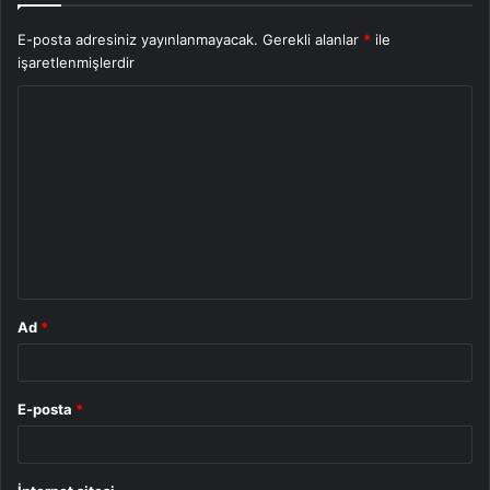
E-posta adresiniz yayınlanmayacak.
Gerekli alanlar
*
ile
işaretlenmişlerdir
Y
o
r
u
m
*
Ad
*
E-posta
*