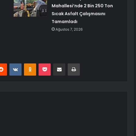
Mahallesi’nde 2 Bin 250 Ton
Sıcak Asfalt Çalışmasını
Tamamladı
Ağustos 7, 2026
erest
Reddit
VKontakte
Odnoklassniki
Pocket
E-Posta ile paylaş
Yazdır