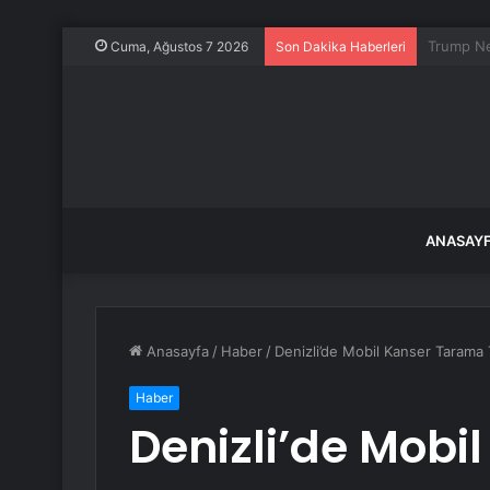
3 yaşınd
Cuma, Ağustos 7 2026
Son Dakika Haberleri
ANASAY
Anasayfa
/
Haber
/
Denizli’de Mobil Kanser Tarama T
Haber
Denizli’de Mobi