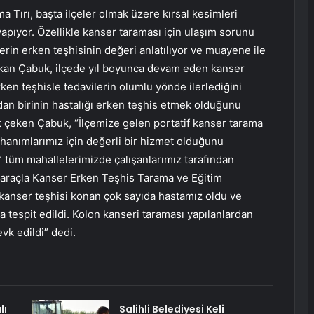
a Tırı, başta ilçeler olmak üzere kırsal kesimleri
apıyor. Özellikle kanser taraması için ulaşım sorunu
rin erken teşhisinin değeri anlatılıyor ve muayene ile
akan Çabuk, ilçede yıl boyunca devam eden kanser
ken teşhisle tedavilerin olumlu yönde ilerlediğini
dan birinin hastalığı erken teşhis etmek olduğunu
t çeken Çabuk, “İlçemize gelen portatif kanser tarama
 hanımlarımız için değerli bir hizmet olduğunu
tüm mahallelerimizde çalışanlarımız tarafından
ği araçla Kanser Erken Teşhis Tarama ve Eğitim
anser teşhisi konan çok sayıda hastamız oldu ve
 tespit edildi. Kolon kanseri taraması yapılanlardan
evk edildi” dedi.
lı
Salihli Belediyesi Keli