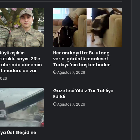
üyükışık’ın
Her anı kayıtta: Bu utanç
utuklu sayısı 23’e
verici görüntü maalesef
Aralarında dönemin
Türkiye’nin başkentinden
et müdürü de var
Ağustos 7, 2026
2026
Gazeteci Yıldız Tar Tahliye
Edildi
Ağustos 7, 2026
ya Üst Geçidine