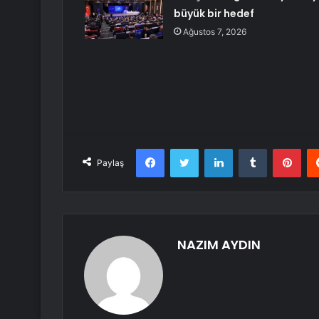
büyük bir hedef
Ağustos 7, 2026
Facebook
Twitter
LinkedIn
Tumblr
Pint
Paylaş
NAZIM AYDIN