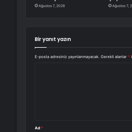
Ağustos 7, 2026
Ağustos 7, 
Bir yanıt yazın
E-posta adresiniz yayınlanmayacak.
Gerekli alanlar
*
i
Y
o
r
u
m
*
Ad
*