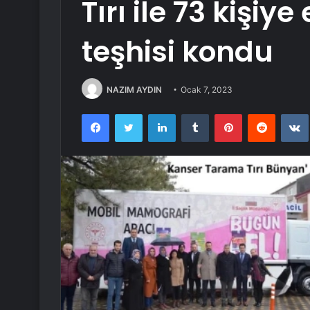
Tırı ile 73 kişiy
teşhisi kondu
NAZIM AYDIN
Ocak 7, 2023
Facebook
Twitter
LinkedIn
Tumblr
Pinterest
Reddit