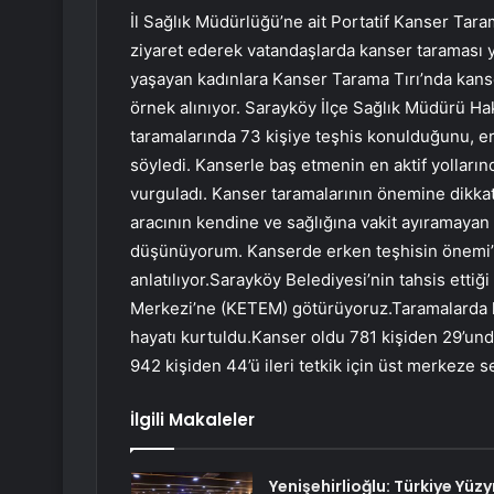
İl Sağlık Müdürlüğü’ne ait Portatif Kanser Taram
ziyaret ederek vatandaşlarda kanser taraması y
yaşayan kadınlara Kanser Tarama Tırı’nda kanse
örnek alınıyor. Sarayköy İlçe Sağlık Müdürü H
taramalarında 73 kişiye teşhis konulduğunu, er
söyledi. Kanserle baş etmenin en aktif yolların
vurguladı. Kanser taramalarının önemine dikka
aracının kendine ve sağlığına vakit ayıramayan
düşünüyorum. Kanserde erken teşhisin önemi” 
anlatılıyor.Sarayköy Belediyesi’nin tahsis etti
Merkezi’ne (KETEM) götürüyoruz.Taramalarda k
hayatı kurtuldu.Kanser oldu 781 kişiden 29’unda
942 kişiden 44’ü ileri tetkik için üst merkeze s
İlgili Makaleler
Yenişehirlioğlu: Türkiye Yüzyı