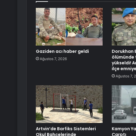
Gaziden acı haber geldi
Dorukhan B
ölümünde t
Ağustos 7, 2026
yükseldi! 
ilçe emniy
Ağustos 7, 
Artvin’de Barfiks Sistemleri
Kamyon Ya
Okul Bahçelerinde
Çarptı