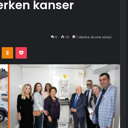
e erken kanser
0
14
1 dakika okuma süresi
VKontakte
Odnoklassniki
Pocket