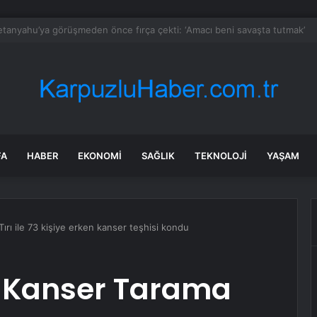
aki çocuk tesadüfen hazine buldu
FA
HABER
EKONOMI
SAĞLIK
TEKNOLOJI
YAŞAM
ırı ile 73 kişiye erken kanser teşhisi kondu
l Kanser Tarama