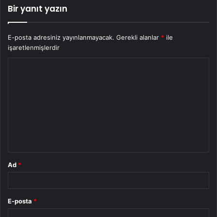
Bir yanıt yazın
E-posta adresiniz yayınlanmayacak.
Gerekli alanlar
*
ile
işaretlenmişlerdir
Y
o
r
u
m
*
Ad
*
E-posta
*