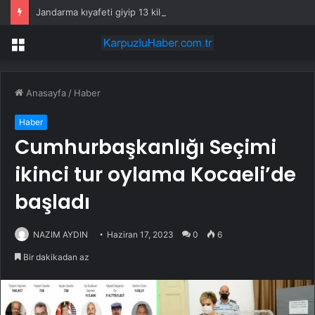
Jandarma kıyafeti giyip 13 kilogram altın çaldılar! Film gibi soygun cezaevinde bitti
Menü
Anasayfa
/
Haber
Haber
Cumhurbaşkanlığı Seçimi
ikinci tur oylama Kocaeli’de
başladı
NAZIM AYDIN
Haziran 17, 2023
0
6
Bir dakikadan az