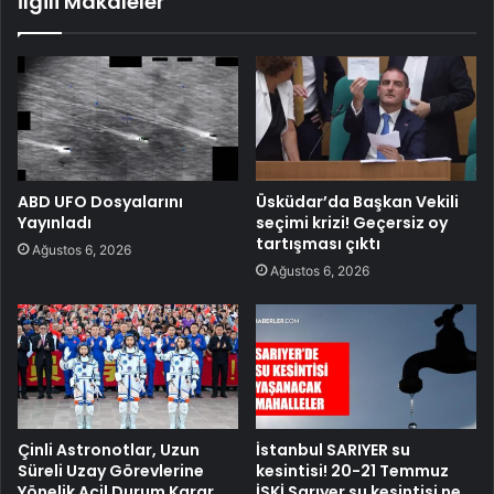
İlgili Makaleler
ABD UFO Dosyalarını
Üsküdar’da Başkan Vekili
Yayınladı
seçimi krizi! Geçersiz oy
tartışması çıktı
Ağustos 6, 2026
Ağustos 6, 2026
Çinli Astronotlar, Uzun
İstanbul SARIYER su
Süreli Uzay Görevlerine
kesintisi! 20-21 Temmuz
Yönelik Acil Durum Karar
İSKİ Sarıyer su kesintisi ne