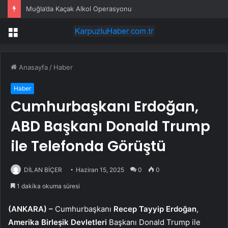
Muğla’da Kaçak Alkol Operasyonu
Menü
Anasayfa
/
Haber
Haber
Cumhurbaşkanı Erdoğan,
ABD Başkanı Donald Trump
ile Telefonda Görüştü
DİLAN BİÇER
Haziran 15, 2025
0
0
1 dakika okuma süresi
(ANKARA) –
Cumhurbaşkanı
Recep Tayyip Erdoğan
,
Amerika Birleşik Devletleri
Başkanı Donald Trump ile