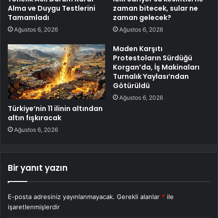
Alma ve Duygu Testlerini
zaman bitecek, sular ne
Tamamladı
zaman gelecek?
Ağustos 6, 2026
Ağustos 6, 2026
Maden Karşıtı
Protestoların Sürdüğü
Korgan’da, İş Makinaları
Turnalık Yaylası’ndan
Götürüldü
Ağustos 6, 2026
Türkiye’nin 11 ilinin altından
altın fışkıracak
Ağustos 6, 2026
Bir yanıt yazın
E-posta adresiniz yayınlanmayacak.
Gerekli alanlar
*
ile
işaretlenmişlerdir