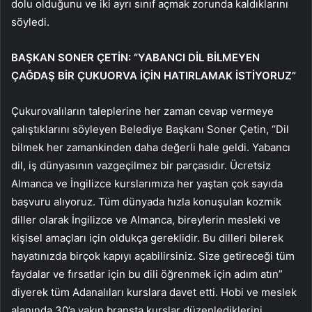
dolu olduğunu ve iki ayrı sınıf açmak zorunda kaldıklarını
söyledi.
BAŞKAN SONER ÇETİN: “YABANCI DİL BİLMEYEN
ÇAĞDAŞ BİR ÇUKUORVA İÇİN HATIRLAMAK İSTİYORUZ”
Çukurovalıların taleplerine her zaman cevap vermeye
çalıştıklarını söyleyen Belediye Başkanı Soner Çetin, “Dil
bilmek her zamankinden daha değerli hale geldi. Yabancı
dil, iş dünyasının vazgeçilmez bir parçasıdır. Ücretsiz
Almanca ve İngilizce kurslarımıza her yaştan çok sayıda
başvuru alıyoruz. Tüm dünyada hızla konuşulan kozmik
diller olarak İngilizce ve Almanca, bireylerin mesleki ve
kişisel amaçları için oldukça gereklidir. Bu dilleri bilerek
hayatınızda birçok kapıyı açabilirsiniz. Size getireceği tüm
faydalar ve fırsatlar için bu dili öğrenmek için adım atın”
diyerek tüm Adanalıları kurslara davet etti. Hobi ve meslek
alanında 30’a yakın branşta kurslar düzenlediklerini