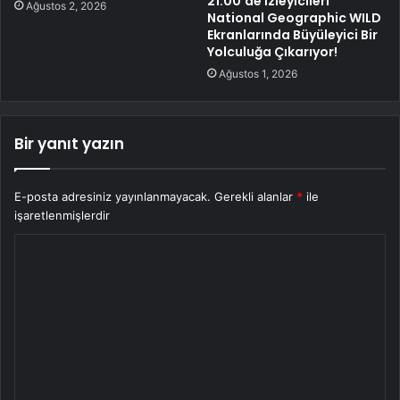
21.00’de İzleyicileri
Ağustos 2, 2026
National Geographic WILD
Ekranlarında Büyüleyici Bir
Yolculuğa Çıkarıyor!
Ağustos 1, 2026
Bir yanıt yazın
E-posta adresiniz yayınlanmayacak.
Gerekli alanlar
*
ile
işaretlenmişlerdir
Y
o
r
u
m
*