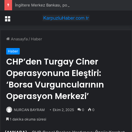
İngiltere Merkez Bankası, politika faizini sabit bıraktı
Menü
Anasayfa
/
Haber
Haber
CHP’den Turgay Ciner
Operasyonuna Eleştiri:
‘Borsa Vurguncularının
Operasyon Merkezi’
NURCAN BAYRAM
Ekim 2, 2025
0
0
1 dakika okuma süresi