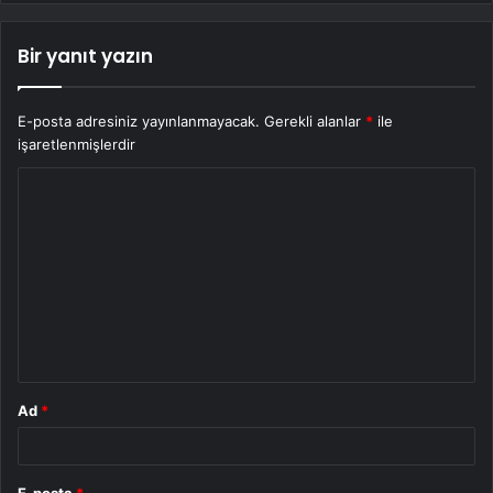
Bir yanıt yazın
E-posta adresiniz yayınlanmayacak.
Gerekli alanlar
*
ile
işaretlenmişlerdir
Y
o
r
u
m
*
Ad
*
E-posta
*