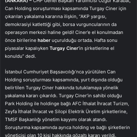
(ANKARA) –
CHP Genel Başkan Yardımcısı Özgür Karabat,
Can Holding soruşturması kapsamında Turgay Ciner için
çıkarılan yakalama kararına ilişkin, “AKP yargısı,
demokrasiyi katlettiği gibi, borsa vurguncularının da
operasyon merkezi haline geldi! Ciner’e el konulmadan
önce birilerine
haber
uçurulduğu ortada. Hafta sonu
piyasalar kapalıyken
Turgay Ciner
‘in şirketlerine el
konuldu” dedi.
İstanbul Cumhuriyet Başsavcılığı’nca yürütülen Can
Holding soruşturması kapsamında, yurt dışında olduğu
belirtilen Turgay Ciner hakkında tutuklamaya yönelik
yakalama kararı çıkarıldı. Turgay Ciner’in sahibi olduğu
Park Holding ile holdinge bağlı AFC İthalat İhracat Turizm,
Zeyfa İthalat İhracat ve Silopi Elektrik Üretim şirketlerine,
TMSF Başkanlığı yönetim kayyımı olarak atandı.
Soruşturma kapsamında ayrıca holding ve bağlı şirketlerin
yöneticisi olan 10 kişi hakkında gözaltı kararı verildi.