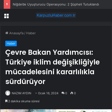
Niğde’de Uyuşturucu Operasyonu: 2 Şüpheli Tutuklandı
Menü
Anasayfa
/
Haber
Haber
Çevre Bakan Yardımcısı:
Türkiye iklim değişikliğiyle
mücadelesini kararlılıkla
sürdürüyor
NAZIM AYDIN
Ocak 16, 2024
0
0
2 dakika okuma süresi