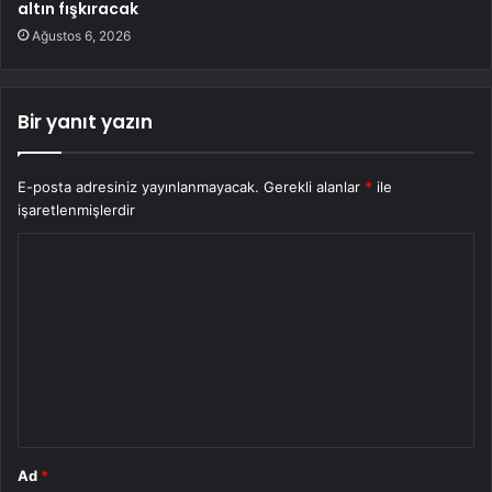
altın fışkıracak
Ağustos 6, 2026
Bir yanıt yazın
E-posta adresiniz yayınlanmayacak.
Gerekli alanlar
*
ile
işaretlenmişlerdir
Y
o
r
u
m
*
Ad
*