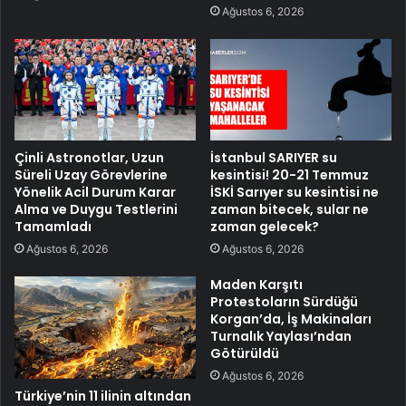
Ağustos 6, 2026
Çinli Astronotlar, Uzun
İstanbul SARIYER su
Süreli Uzay Görevlerine
kesintisi! 20-21 Temmuz
Yönelik Acil Durum Karar
İSKİ Sarıyer su kesintisi ne
Alma ve Duygu Testlerini
zaman bitecek, sular ne
Tamamladı
zaman gelecek?
Ağustos 6, 2026
Ağustos 6, 2026
Maden Karşıtı
Protestoların Sürdüğü
Korgan’da, İş Makinaları
Turnalık Yaylası’ndan
Götürüldü
Ağustos 6, 2026
Türkiye’nin 11 ilinin altından