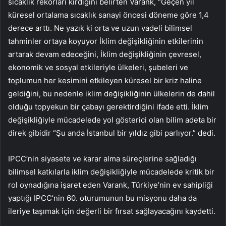
sıcaklık rekorları kırdığını belirten Varank, “Geçen yıl
küresel ortalama sıcaklık sanayi öncesi döneme göre 1,4
derece arttı. Ne yazık ki orta ve uzun vadeli bilimsel
tahminler ortaya koyuyor İklim değişikliğinin etkilerinin
artarak devam edeceğini, İklim değişikliğinin çevresel,
ekonomik ve sosyal etkileriyle ülkeleri, şubeleri ve
toplumun her kesimini etkileyen küresel bir kriz haline
geldiğini, bu nedenle iklim değişikliğinin ülkelerin de dahil
olduğu topyekun bir çabayı gerektirdiğini ifade etti. İklim
değişikliğiyle mücadelede yol gösterici olan bilim adeta bir
direk gibidir “Şu anda İstanbul bir yıldız gibi parlıyor.” dedi.
IPCC’nin siyasete ve karar alma süreçlerine sağladığı
bilimsel katkılarla iklim değişikliğiyle mücadelede kritik bir
rol oynadığına işaret eden Varank, Türkiye’nin ev sahipliği
yaptığı IPCC’nin 60. oturumunun bu misyonu daha da
ileriye taşımak için değerli bir fırsat sağlayacağını kaydetti.
.