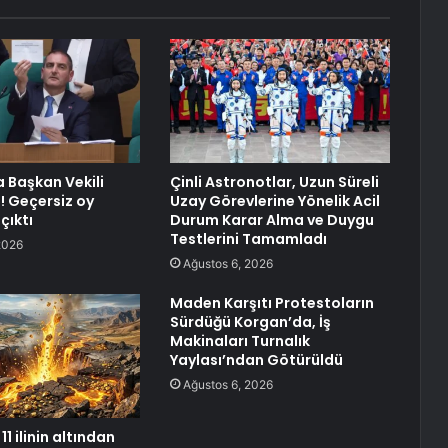
 Başkan Vekili
Çinli Astronotlar, Uzun Süreli
i! Geçersiz oy
Uzay Görevlerine Yönelik Acil
çıktı
Durum Karar Alma ve Duygu
Testlerini Tamamladı
2026
Ağustos 6, 2026
Maden Karşıtı Protestoların
Sürdüğü Korgan’da, İş
Makinaları Turnalık
Yaylası’ndan Götürüldü
Ağustos 6, 2026
11 ilinin altından