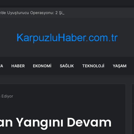
’de Uyuşturucu Operasyonu: 2 Şüpheli Tutuklandı
FA
HABER
EKONOMI
SAĞLIK
TEKNOLOJI
YAŞAM
 Ediyor
an Yangını Devam