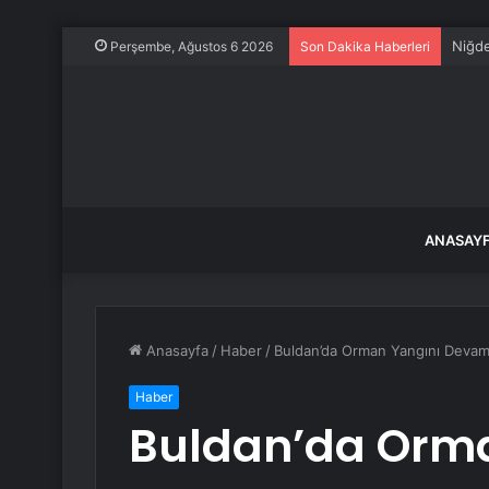
Niğde
Perşembe, Ağustos 6 2026
Son Dakika Haberleri
ANASAY
Anasayfa
/
Haber
/
Buldan’da Orman Yangını Devam
Haber
Buldan’da Orm