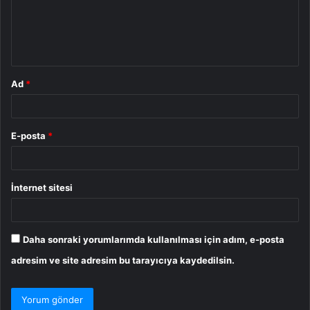
u
m
*
Ad
*
E-posta
*
İnternet sitesi
Daha sonraki yorumlarımda kullanılması için adım, e-posta
adresim ve site adresim bu tarayıcıya kaydedilsin.