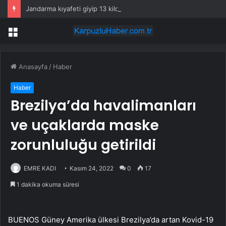
Jandarma kıyafeti giyip 13 kilogram altın çaldılar! Film gibi soygun cezaevinde bitti
Menü
Anasayfa
/
Haber
Haber
Brezilya’da havalimanları
ve uçaklarda maske
zorunluluğu getirildi
EMRE KADI
Kasım 24, 2022
0
17
1 dakika okuma süresi
BUENOS Güney Amerika ülkesi Brezilya’da artan Kovid-19