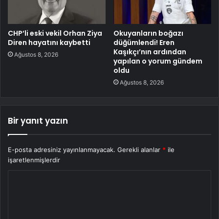
CHP’li eski vekil Orhan Ziya
Okuyanların boğazı
Diren hayatını kaybetti
düğümlendi! Eren
Kaşıkçı’nın ardından
Ağustos 8, 2026
yapılan o yorum gündem
oldu
Ağustos 8, 2026
Bir yanıt yazın
E-posta adresiniz yayınlanmayacak.
Gerekli alanlar
*
ile
işaretlenmişlerdir
Y
o
r