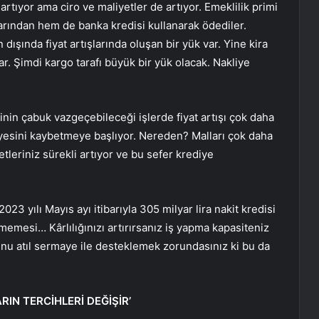
artıyor ama ciro ve maliyetler de artıyor. Emeklilik primi
larından hem de banka kredisi kullanarak ödediler.
dışında fiyat artışlarında oluşan bir yük var. Yine kira
var. Şimdi kargo tarafı büyük bir yük olacak. Nakliye
inin çabuk vazgeçebileceği işlerde fiyat artışı çok daha
mayesini kaybetmeye başlıyor. Nereden? Malları çok daha
tleriniz sürekli artıyor ve bu sefer krediye
 yılı Mayıs ayı itibarıyla 305 milyar lira nakit kredisi
mesi… Kârlılığınızı artırırsanız iş yapma kapasiteniz
unu atıl sermaye ile desteklemek zorundasınız ki bu da
IN TERCİHLERİ DEĞİŞİR’