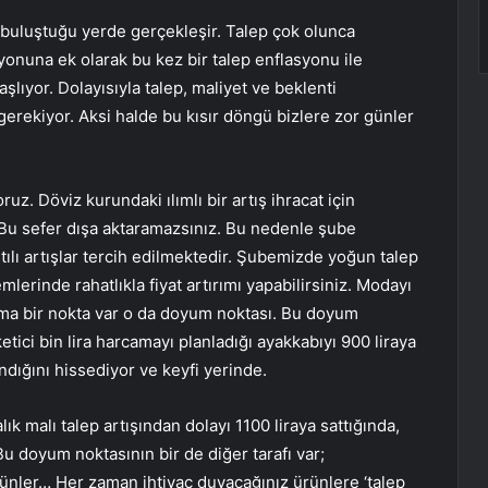
n buluştuğu yerde gerçekleşir. Talep çok olunca
onuna ek olarak bu kez bir talep enflasyonu ile
şlıyor. Dolayısıyla talep, maliyet ve beklenti
rekiyor. Aksi halde bu kısır döngü bizlere zor günler
ruz. Döviz kurundaki ılımlı bir artış ihracat için
r. Bu sefer dışa aktaramazsınız. Bu nedenle şube
ılı artışlar tercih edilmektedir. Şubemizde yoğun talep
erinde rahatlıkla fiyat artırımı yapabilirsiniz. Modayı
 ama bir nokta var o da doyum noktası. Bu doyum
ketici bin lira harcamayı planladığı ayakkabıyı 900 liraya
andığını hissediyor ve keyfi yerinde.
ık malı talep artışından dolayı 1100 liraya sattığında,
r. Bu doyum noktasının bir de diğer tarafı var;
nler… Her zaman ihtiyaç duyacağınız ürünlere ‘talep