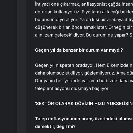
İhtiyacı öne çıkarmak, enflasyonist çağda insan
deterjan kullanıyoruz. Fiyatların artacağı beklen
bulunsun diye alıyor. Ya da kişi bir arabaya ih
düşünerek bir an önce almak ister. Örneğin bir
alın, zam gelecek’ diyor. Bu durum ne yapar? Si
Geçen yıl da benzer bir durum var mıydı?
Geçen yıl nispeten oradaydı. Hem ülkemizde he
daha olumsuz etkiliyor, gözlemliyoruz. Ama dün
Dünyanın her yerinde var ama bu bizde daha ya
talep enflasyonu oluşmaya başlıyor.
‘SEKTÖR OLARAK DÖVİZİN HIZLI YÜKSELİŞİN
Talep enflasyonunun branş üzerindeki olumsuz
demektir, değil mi?