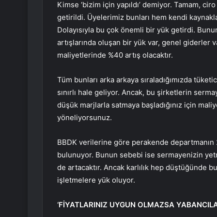
Kimse ‘bizim için yapıldı’ demiyor. Tamam, ciro 
getirildi. Üyelerimiz bunları hem kendi kaynak
Dolayısıyla bu çok önemli bir yük getirdi. Bunun 
artışlarında oluşan bir yük var, genel giderler 
maliyetlerinde %40 artış olacaktır.
Tüm bunları arka arkaya sıraladığımızda tüketic
sınırlı hale geliyor. Ancak, bu şirketlerin ser
düşük marjlarla satmaya başladığınız için maliye
yöneliyorsunuz.
BBDK verilerine göre perakende departmanın 2023
bulunuyor. Bunun sebebi ise sermayenizin yetme
de artacaktır. Ancak karlılık hep düştüğünde b
işletmelere yük oluyor.
‘FİYATLARINIZ UYGUN OLMAZSA YABANCILAR