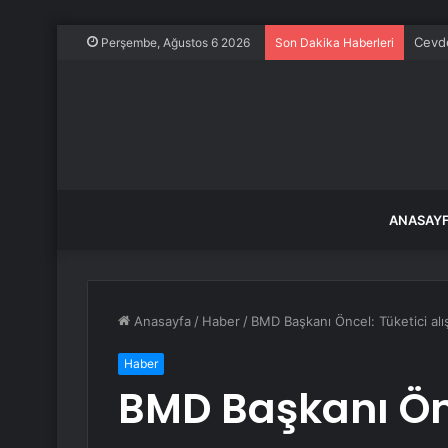
Düzce
Perşembe, Ağustos 6 2026
Son Dakika Haberleri
ANASAY
Anasayfa
/
Haber
/
BMD Başkanı Öncel: Tüketici alı
Haber
BMD Başkanı Önc