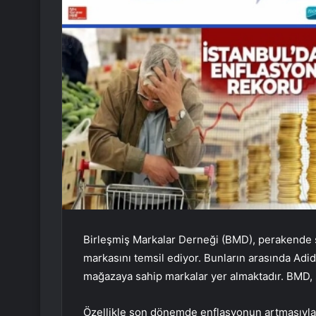
Birleşmiş Markalar Derneği (BMD), perakende s
markasını temsil ediyor. Bunların arasında Adid
mağazaya sahip markalar yer almaktadır. BMD, ş
Özellikle son dönemde enflasyonun artmasıyla bi