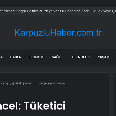
’de Trafik Kazası: 3 Yaralı
FA
HABER
EKONOMI
SAĞLIK
TEKNOLOJI
YAŞAM
şveriş yaparak parasının değerini koruyor
el: Tüketici