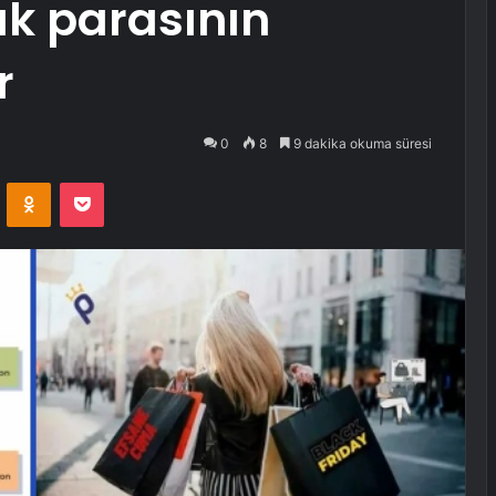
ak parasının
r
0
8
9 dakika okuma süresi
VKontakte
Odnoklassniki
Pocket