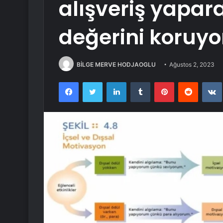
alışveriş yapar
değerini koruyo
BİLGE MERVE HODJAOGLU
Ağustos 2, 2023
Facebook
Twitter
LinkedIn
Tumblr
Pinterest
Reddit