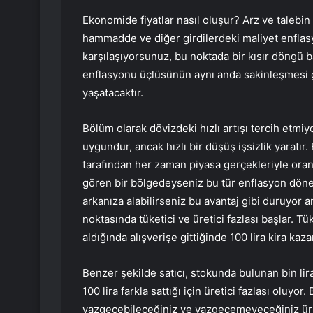
Ekonomide fiyatlar nasıl oluşur? Arz ve talebi
hammadde ve diğer girdilerdeki maliyet enflasy
karşılaşıyorsunuz, bu noktada bir kısır döngü ba
enflasyonu üçlüsünün aynı anda sakinleşmesi ge
yaşatacaktır.
Bölüm olarak dövizdeki hızlı artışı tercih etmiyo
uygundur, ancak hızlı bir düşüş işsizlik yaratı
tarafından her zaman piyasa gerçekleriyle orant
gören bir bölgedeyseniz bu tür enflasyon döneml
arkanıza alabilirseniz bu avantaj gibi duruyor
noktasında tüketici ve üretici fazlası başlar. Tü
aldığında alışverişe gittiğinde 100 lira kira kaz
Benzer şekilde satıcı, stokunda bulunan bin liral
100 lira farkla sattığı için üretici fazlası oluyo
vazgeçebileceğiniz ve vazgeçemeyeceğiniz ürü