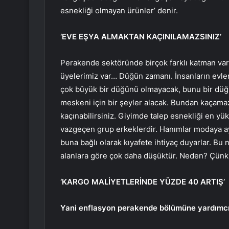
esnekliği olmayan ürünler’ denir.
‘EVE EŞYA ALMAKTAN KAÇINILAMAZSINIZ’
Perakende sektöründe birçok farklı katman vard
üyelerimiz var… Düğün zamanı. İnsanların evl
çok büyük bir düğünü olmayacak, bunu bir düğ
meskeni için bir şeyler alacak. Bundan kaçamaz
kaçınabilirsiniz. Giyimde talep esnekliği en yü
vazgeçen grup erkeklerdir. Hanımlar modaya ay
buna bağlı olarak kıyafete ihtiyaç duyarlar. Bu
alanlara göre çok daha düşüktür. Neden? Çünkü 
‘KARGO MALİYETLERİNDE YÜZDE 40 ARTIŞ’
Yani enflasyon perakende bölümüne yardımc