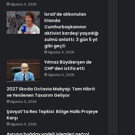
Ağustos 5, 2026
İsrail’de alıkonulan
İrlanda
Cumhurbaşkanının
aktivist kardeşi yaşadığı
zulmü anlattı: 3 gün 5 yıl
gibi geçti
Ağustos 5, 2026
Yılmaz Büyükerşen de
CHP’den istifa etti
Ağustos 5, 2026
2027 Skoda Octavia Makyajı: Tam Hibrit
ve Yenilenen Tasarım Geliyor
Ağustos 5, 2026
Şavşat’ta Res Tepkisi: Bölge Halkı Projeye
Karşı
Ağustos 5, 2026
Avrupa buğday vadeli işlemleri petrol