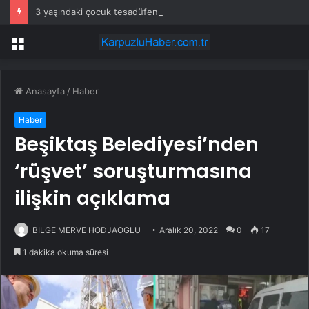
3 yaşındaki çocuk tesadüfen hazine buldu
Menü
Anasayfa
/
Haber
Haber
Beşiktaş Belediyesi’nden
‘rüşvet’ soruşturmasına
ilişkin açıklama
BİLGE MERVE HODJAOGLU
Aralık 20, 2022
0
17
1 dakika okuma süresi