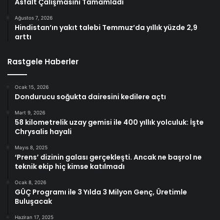
Asfalt Çalışmasını Tamamladı
Ağustos 7, 2026
Hindistan’ın yakıt talebi Temmuz’da yıllık yüzde 2,9
arttı
Rastgele Haberler
Ocak 15, 2026
Dondurucu soğukta dairesini kedilere açtı
Mart 9, 2026
58 kilometrelik uzay gemisi ile 400 yıllık yolculuk: İşte
Chrysalis hayali
Mayıs 8, 2025
‘Prens’ dizinin galası gerçekleşti. Ancak ne başrol ne
teknik ekip hiç kimse katılmadı
Ocak 8, 2026
GÜÇ Programı ile 3 Yılda 3 Milyon Genç, Üretimle
Buluşacak
Haziran 17, 2025