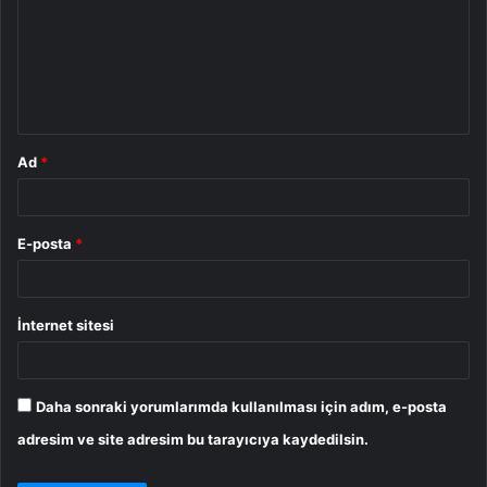
r
u
m
*
Ad
*
E-posta
*
İnternet sitesi
Daha sonraki yorumlarımda kullanılması için adım, e-posta
adresim ve site adresim bu tarayıcıya kaydedilsin.