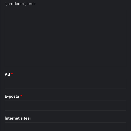
işaretlenmişlerdir
Y
o
r
u
m
*
Ad
*
E-posta
*
İnternet sitesi