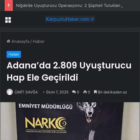
Niğde’de Uyuşturucu Operasyonu: 2 Şüpheli Tutuklandı
Menü
Anasayfa
/
Haber
Haber
Adana’da 2.809 Uyuşturucu
Hap Ele Geçirildi
ÜMİT SAVĞA
Ekim 7, 2025
0
0
Bir dakikadan az