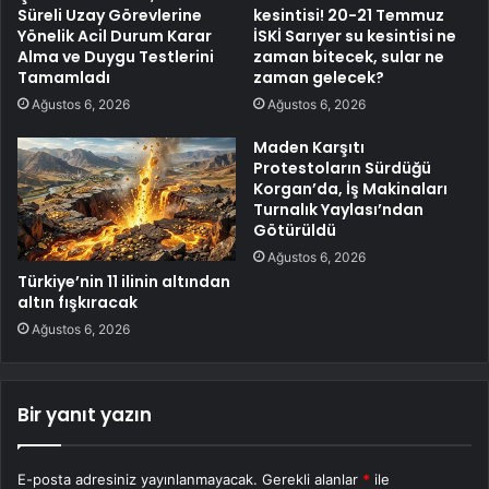
Süreli Uzay Görevlerine
kesintisi! 20-21 Temmuz
Yönelik Acil Durum Karar
İSKİ Sarıyer su kesintisi ne
Alma ve Duygu Testlerini
zaman bitecek, sular ne
Tamamladı
zaman gelecek?
Ağustos 6, 2026
Ağustos 6, 2026
Maden Karşıtı
Protestoların Sürdüğü
Korgan’da, İş Makinaları
Turnalık Yaylası’ndan
Götürüldü
Ağustos 6, 2026
Türkiye’nin 11 ilinin altından
altın fışkıracak
Ağustos 6, 2026
Bir yanıt yazın
E-posta adresiniz yayınlanmayacak.
Gerekli alanlar
*
ile