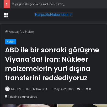
3 yaşındaki çocuk tesadüfen hazine buldu
Menü
Anasayfa
/
Haber
Haber
ABD ile bir sonraki görüşme
Viyana’da! İran: Nükleer
malzemelerin yurt dışına
transferini reddediyoruz
MEHMET HAZBİN KAZBEK
Mayıs 22, 2026
0
0
1 dakika okuma süresi