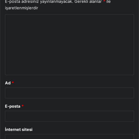
E-posta adresiniz yayınlanmayacak.
Gerekli alanlar
*
ile
işaretlenmişlerdir
Y
o
r
u
m
*
Ad
*
E-posta
*
İnternet sitesi