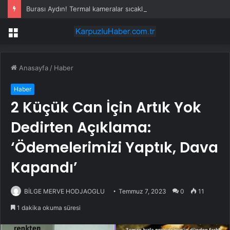
Burası Aydın! Termal kameralar sıcaklığı 440 derece ölçtü
Menü
Anasayfa
/
Haber
Haber
2 Küçük Can İçin Artık Yok
Dedirten Açıklama:
‘Ödemelerimizi Yaptık, Dava
Kapandı’
BİLGE MERVE HODJAOGLU
Temmuz 7, 2023
0
11
1 dakika okuma süresi