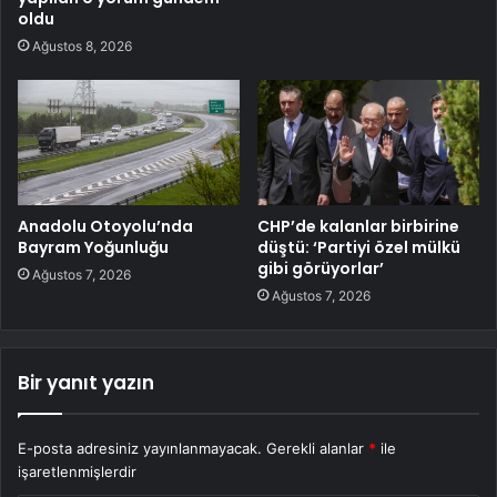
oldu
Ağustos 8, 2026
Anadolu Otoyolu’nda
CHP’de kalanlar birbirine
Bayram Yoğunluğu
düştü: ‘Partiyi özel mülkü
gibi görüyorlar’
Ağustos 7, 2026
Ağustos 7, 2026
Bir yanıt yazın
E-posta adresiniz yayınlanmayacak.
Gerekli alanlar
*
ile
işaretlenmişlerdir