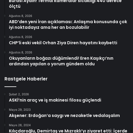
Burası Aydın! Termal kameralar sıcaklığı 440 derece
ölçtü
Ağustos 8, 2026
ABD’den yeni İran açıklaması: Anlaşma konusunda çok
iyi noktadayız ama her an bozulabilir
Ağustos 8, 2026
CHP’li eski vekil Orhan Ziya Diren hayatını kaybetti
Ağustos 8, 2026
Okuyanların boğazı düğümlendi! Eren Kaşıkçı’nın
ardından yapılan o yorum gündem oldu
Rastgele Haberler
Şubat 2, 2026
ASKİ’nin araç ve iş makinesi filosu güçlendi
Mayıs 29, 2023
Akşener: Erdoğan’a saygı ve nezaketle vedalaşalım
Mayıs 28, 2024
Kılıçdaroğlu, Demirtaş ve Mızraklı’yı ziyaret etti: İçerde