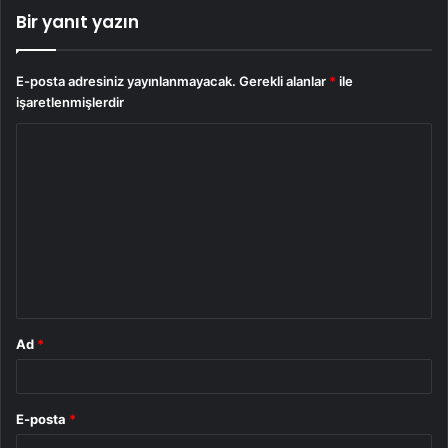
Bir yanıt yazın
E-posta adresiniz yayınlanmayacak.
Gerekli alanlar
*
ile
işaretlenmişlerdir
Y
o
r
u
m
*
Ad
*
E-posta
*