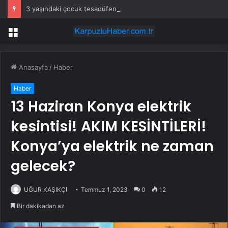
3 yaşındaki çocuk tesadüfen hazine buldu
Menü
Anasayfa
/
Haber
Haber
13 Haziran Konya elektrik
kesintisi! AKIM KESİNTİLERİ!
Konya’ya elektrik ne zaman
gelecek?
UĞUR KAŞIKÇI
Temmuz 1, 2023
0
12
Bir dakikadan az